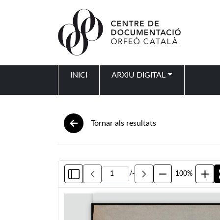
Vés al contingut
INICI
ARXIU DIGITAL
Navegació principal
Tornar als resultats
/
-
100%