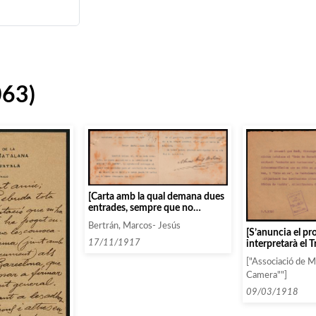
063)
[Carta amb la qual demana dues
entrades, sempre que no
perjudiqui a l’Associació. No
Bertrán, Marcos- Jesús
consta com a soci en els llistats
[S’anuncia el p
de les temporades 17-18 i 18-
17/11/1917
interpretarà el T
19]
Palau]
["Associació de 
Camera""]
09/03/1918