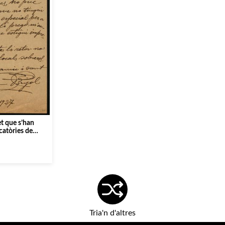
et que s’han
catòries de
 catalans, però
er a enviar als
Tria'n d'altres