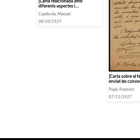
[Carta relacionada amb
diferents aspectes i
suggeriments relacionats amb la
Capdevila, Manuel
revista «Fulles»]
08/10/1927
[Carta sobre el f
enviat les convo
firma als orfeons
Pujol, Francesc
falten circulars p
orfeons foranis]
07/11/1927