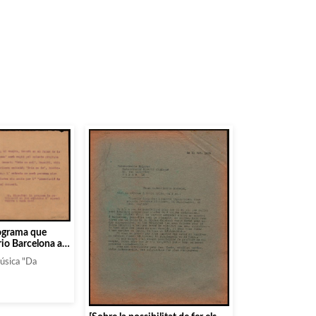
rograma que
rio Barcelona al
Música "Da