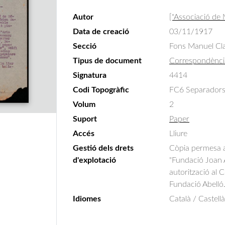
Autor
["Associació de
Data de creació
03/11/1917
Secció
Fons Manuel Cla
Tipus de document
Correspondènci
Signatura
4414
Codi Topogràfic
FC6 Separadors
Volum
2
Suport
Paper
Accés
Lliure
Gestió dels drets
Còpia permesa am
d'explotació
"Fundació Joan A
autorització al 
Fundació Abelló
Idiomes
Català / Castellà