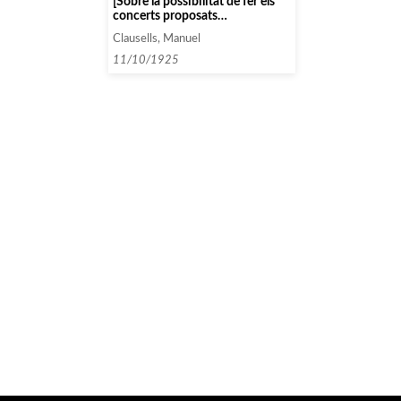
[Sobre la possibilitat de fer els
concerts proposats
anteriorment, però uns dies
Clausells, Manuel
abans]
11/10/1925