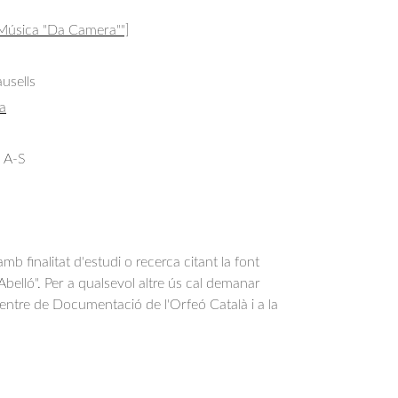
 Música "Da Camera""]
usells
a
 A-S
b finalitat d'estudi o recerca citant la font
belló". Per a qualsevol altre ús cal demanar
Centre de Documentació de l'Orfeó Català i a la
.