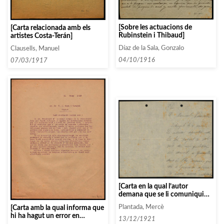
[Sobre les actuacions de
[Carta relacionada amb els
Rubinstein i Thibaud]
artistes Costa-Terán]
Díaz de la Sala, Gonzalo
Clausells, Manuel
04/10/1916
07/03/1917
[Carta en la qual l’autor
demana que se li comuniqui
quelcom sobre el concert de
Plantada, Mercè
[Carta amb la qual informa que
Granollers]
hi ha hagut un error en
13/12/1921
l’enviament d’entrades per