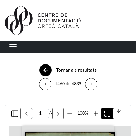
Vés al contingut
Navegació principal
Tornar als resultats
1460 de 4839
/
-
100%