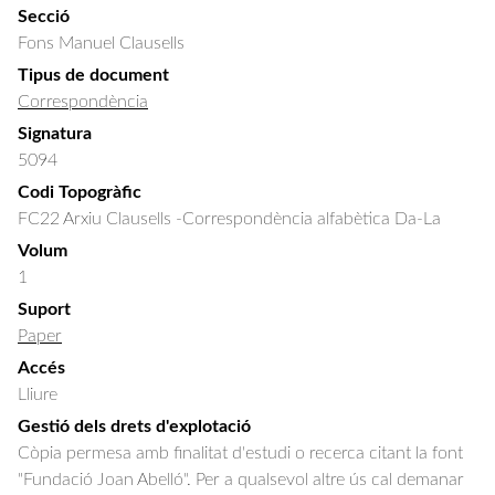
Secció
Fons Manuel Clausells
Tipus de document
Correspondència
Signatura
5094
Codi Topogràfic
FC22 Arxiu Clausells -Correspondència alfabètica Da-La
Volum
1
Suport
Paper
Accés
Lliure
Gestió dels drets d'explotació
Còpia permesa amb finalitat d'estudi o recerca citant la font
"Fundació Joan Abelló". Per a qualsevol altre ús cal demanar