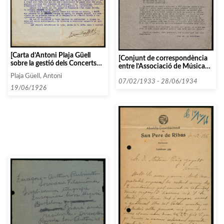
[Carta d’Antoni Plaja Güell
[Conjunt de correspondència
sobre la gestió dels Concerts
entre l’Associació de Música
d’Istiu]
da Càmera i diverses persones i
Plaja Güell, Antoni
entitats que comencen amb la
07/02/1933 - 28/06/1934
19/06/1926
lletra T entre 1933 i 1934. (part
II)]