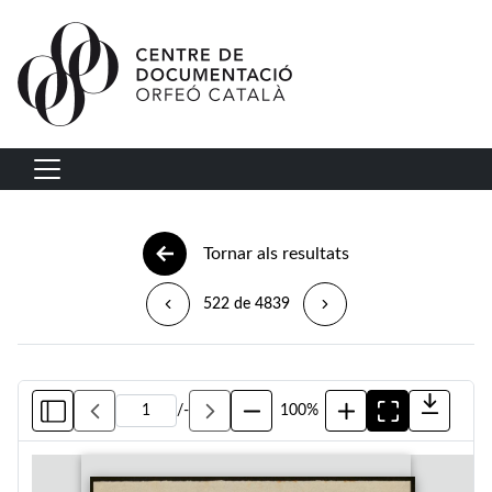
Vés al contingut
Navegació principal
Tornar als resultats
522 de 4839
/
-
100%