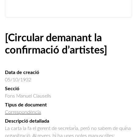
[Circular demanant la
confirmació d’artistes]
Data de creació
05/10/1932
Secció
Fons Manuel Clausells
Tipus de document
Correspondència
Descripció detallada
La carta la fa el gerent de secretaria, però no sabem de quina 
organització. Al revers, hi ha unes notes manuscrites: 