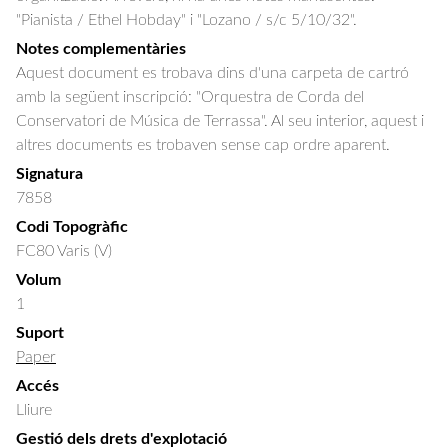
"Pianista / Ethel Hobday" i "Lozano / s/c 5/10/32".
Notes complementàries
Aquest document es trobava dins d'una carpeta de cartró
amb la següent inscripció: "Orquestra de Corda del
Conservatori de Música de Terrassa". Al seu interior, aquest i
altres documents es trobaven sense cap ordre aparent.
Signatura
7858
Codi Topogràfic
FC80 Varis (V)
Volum
1
Suport
Paper
Accés
Lliure
Gestió dels drets d'explotació