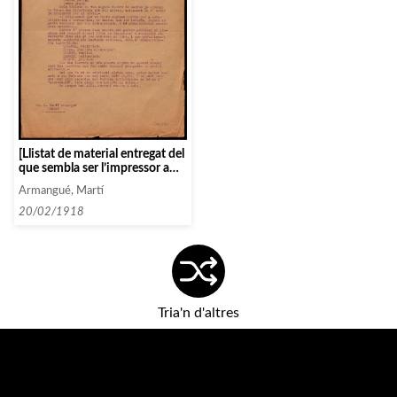
[Llistat de material entregat del
que sembla ser l’impressor a
qui l’Associació encarrega
Armangué, Martí
follets, impressos, programes
etc]
20/02/1918
Tria'n d'altres