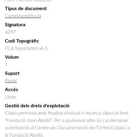
Tipus de document
Correspondència
Signatura
4297
Codi Topogràfic
FC6 Separadors A-S
Volum
1
Suport
Paper
Accés
Lliure
Gestió dels drets d'explotació
Còpia permesa amb finalitat d'estudi o recerca citant la font
"Fundació Joan Abelló". Per a qualsevol altre ús cal demanar
autorització al Centre de Documentació de l'Orfeó Català i a
la Fundació Abelló.