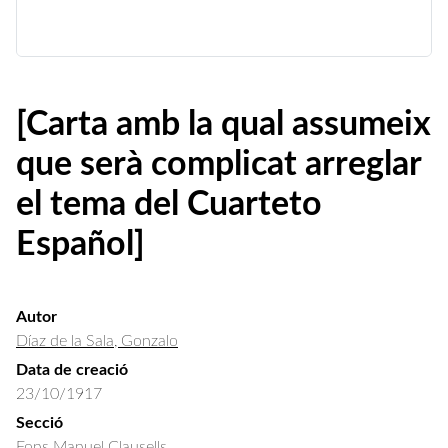
[Carta amb la qual assumeix
que serà complicat arreglar
el tema del Cuarteto
Español]
Autor
Díaz de la Sala, Gonzalo
Data de creació
23/10/1917
Secció
Fons Manuel Clausells