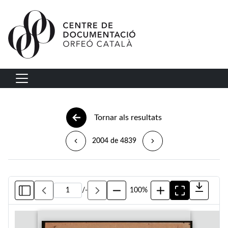
Vés al contingut
Navegació principal
Tornar als resultats
2004 de 4839
/
-
100%