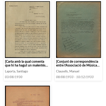
[Carta amb la qual comenta
[Conjunt de correspondència
que hi ha hagut un malentès
entre l’Associació de Música
respecte a la posició de
da Càmera i diverses persones i
Laporta, Santiago
Clausells, Manuel
l’Universum Film
entitats que comencen amb les
Aktiengesellschaft i espera no
lletres J i K, entre 1933 i 1934]
03/08/1930
08/08/1933 - 10/12/1933
abandonin les negociacions]