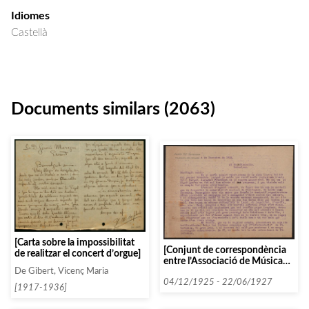
Idiomes
Castellà
Documents similars (2063)
[Carta sobre la impossibilitat
[Conjunt de correspondència
de realitzar el concert d’orgue]
entre l’Associació de Música
De Gibert, Vicenç Maria
de Càmera i l’Associació de
Música de Vilafranca del
04/12/1925 - 22/06/1927
[1917-1936]
Penedés]