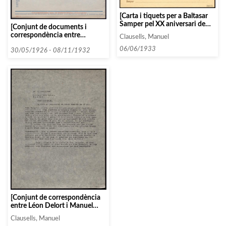
[Carta i tiquets per a Baltasar
Samper pel XX aniversari de
[Conjunt de documents i
l’Associació de Música da
correspondència entre
Clausells, Manuel
Càmera]
l’Associació i diverses persones
06/06/1933
i entitats seguint un ordre
30/05/1926 - 08/11/1932
alfabètic: W-X]
[Conjunt de correspondència
entre Léon Delort i Manuel
Clausells entre l’11 i el 22
Clausells, Manuel
d’abril de 1932]