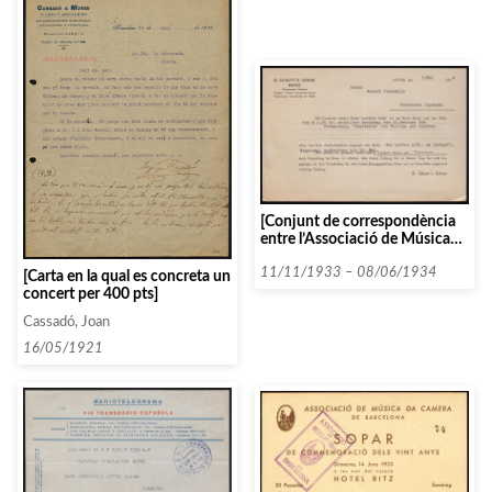
[Conjunt de correspondència
entre l’Associació de Música
da Càmera i diverses persones i
entitats que comencen amb la
11/11/1933 – 08/06/1934
[Carta en la qual es concreta un
lletra S entre 1933 i 1934. (part
concert per 400 pts]
II)]
Cassadó, Joan
16/05/1921