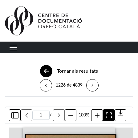
Vés al contingut
Navegació principal
Tornar als resultats
1226 de 4839
/
-
100%