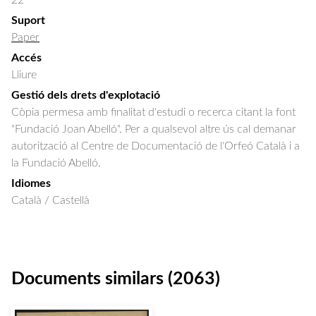
22
Suport
Paper
Accés
Lliure
Gestió dels drets d'explotació
Còpia permesa amb finalitat d'estudi o recerca citant la font
"Fundació Joan Abelló". Per a qualsevol altre ús cal demanar
autorització al Centre de Documentació de l'Orfeó Català i a
la Fundació Abelló.
Idiomes
Català / Castellà
Documents similars (2063)