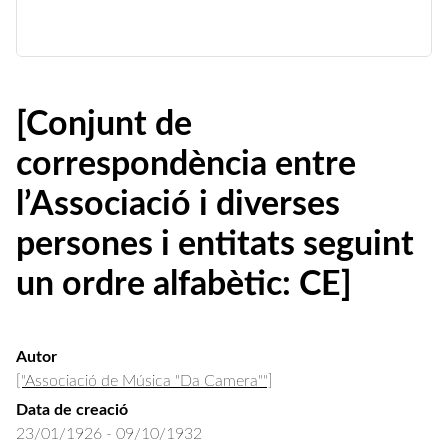
[Conjunt de
correspondència entre
l’Associació i diverses
persones i entitats seguint
un ordre alfabètic: CE]
Autor
["Associació de Música "Da Camera""]
Data de creació
23/01/1926 - 09/10/1932