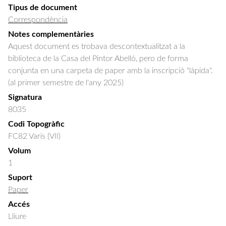
Tipus de document
Correspondència
Notes complementàries
Aquest document es trobava descontextualitzat a la
biblioteca de la Casa del Pintor Abelló, pero de forma
conjunta en una carpeta de paper amb la inscripció "làpida".
(al primer semestre de l'any 2025)
Signatura
8035
Codi Topogràfic
FC82 Varis (VII)
Volum
1
Suport
Paper
Accés
Lliure