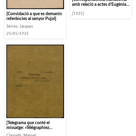
amb relació a actes d’Eugènia
Domènech]
[Convidació a que es demanin
[1935]
referències al senyor Pujol]
Sèrres, Jacques
25/05/1935
[Telegrama que conté el
missatge: «Télégraphiez
conditions un recital Barcelone
Clausells, Manuel