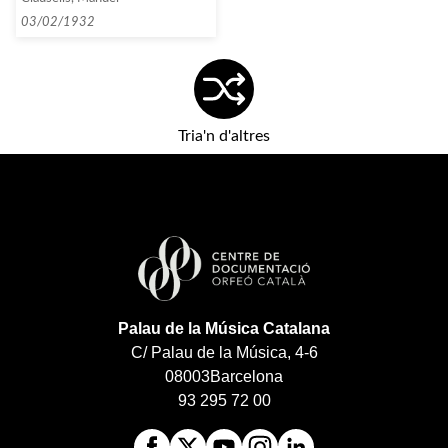
mois avril adresse Laietana
46»]
03/02/1932
Tria'n d'altres
Palau de la Música Catalana
C/ Palau de la Música, 4-6
08003
Barcelona
93 295 72 00