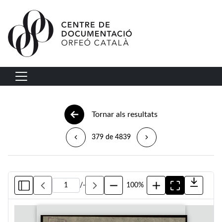
Vés al contingut
Navegació principal
Tornar als resultats
379 de 4839
/
-
100%