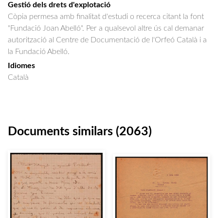
Gestió dels drets d'explotació
Còpia permesa amb finalitat d'estudi o recerca citant la font
"Fundació Joan Abelló". Per a qualsevol altre ús cal demanar
autorització al Centre de Documentació de l'Orfeó Català i a
la Fundació Abelló.
Idiomes
Català
Documents similars (2063)