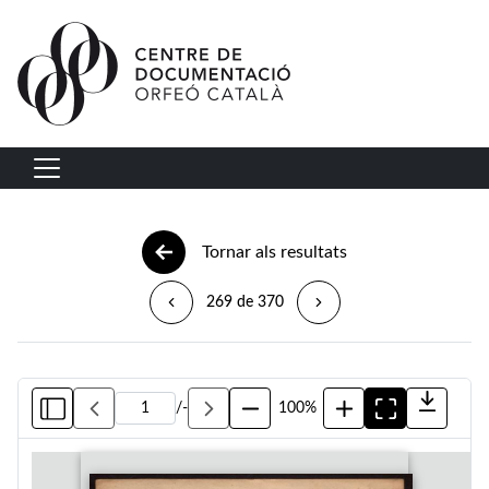
Vés al contingut
Navegació principal
Tornar als resultats
269 de 370
/
-
100%