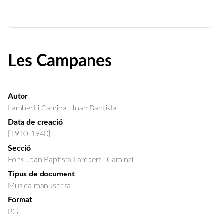
Les Campanes
Autor
Lambert i Caminal, Joan Baptista
Data de creació
[1910-1940]
Secció
Fons Joan Baptista Lambert i Caminal
Tipus de document
Música manuscrita
Format
PG