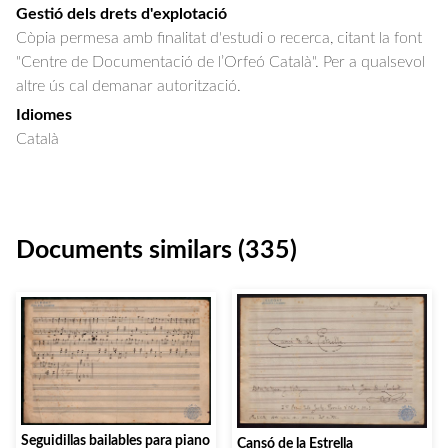
Gestió dels drets d'explotació
Còpia permesa amb finalitat d'estudi o recerca, citant la font
"Centre de Documentació de l’Orfeó Català". Per a qualsevol
altre ús cal demanar autorització.
Idiomes
Català
Documents similars (335)
Seguidillas bailables para piano
Cansó de la Estrella