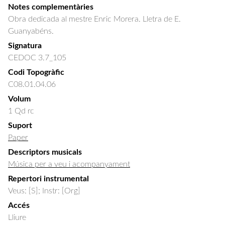
Notes complementàries
Obra dedicada al mestre Enric Morera. Lletra de E.
Guanyabéns.
Signatura
CEDOC 3.7_105
Codi Topogràfic
C08.01.04.06
Volum
1 Qd rc
Suport
Paper
Descriptors musicals
Música per a veu i acompanyament
Repertori instrumental
Veus: [S]; Instr: [Org]
Accés
Lliure