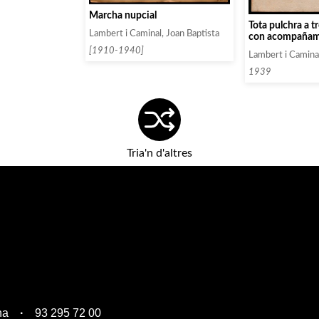
Marcha nupcial
Tota pulchra a t
Lambert i Caminal, Joan Baptista
con acompañam
órgano.
[1910-1940]
Lambert i Caminal
1939
Tria'n d'altres
na
93 295 72 00