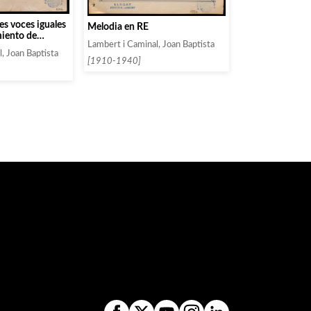
res voces iguales
Melodia en RE
iento de
Lambert i Caminal, Joan Baptista
, Joan Baptista
[1910-1940]