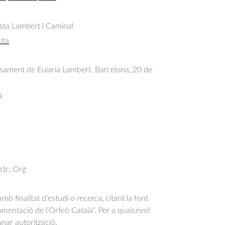
sta Lambert i Caminal
ita
asament de Eularia Lambert. Barcelona, 20 de
4
str: Org
b finalitat d'estudi o recerca, citant la font
entació de l’Orfeó Català". Per a qualsevol
anar autorització.