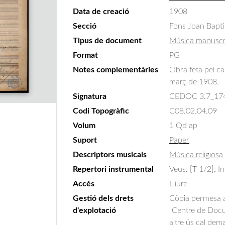
Data de creació
1908
Secció
Fons Joan Bapti
Tipus de document
Música manuscr
Format
PG
Notes complementàries
Obra feta pel c
març de 1908.
Signatura
CEDOC 3.7_17
Codi Topogràfic
C08.02.04.09
Volum
1 Qd ap
Suport
Paper
Descriptors musicals
Música religiosa
Repertori instrumental
Veus: [T 1/2]; In
Accés
Lliure
Gestió dels drets
Còpia permesa am
d'explotació
"Centre de Docum
altre ús cal dem