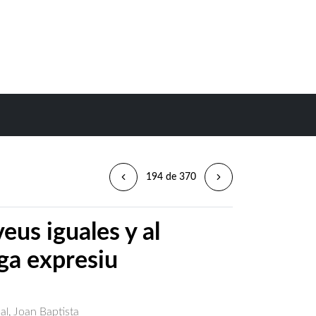
194 de 370
eus iguales y al
a expresiu
al, Joan Baptista