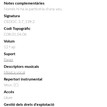
Notes complementàries
Només hi ha la particel·la d'una veu.
Signatura
CEDOC 3.7_139.2
Codi Topogràfic
C08.01.04.06
Volum
12 f ap
Suport
Paper
Descriptors musicals
Música vocal
Repertori instrumental
Veus: [C]
Accés
Lliure
Gestió dels drets d'explotació