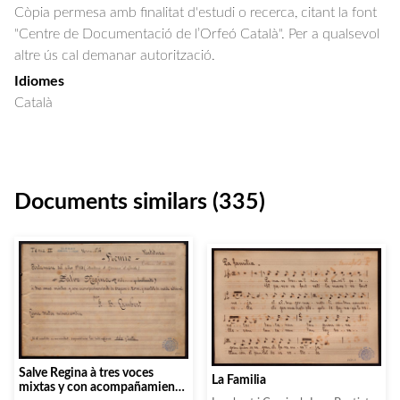
Còpia permesa amb finalitat d'estudi o recerca, citant la font
"Centre de Documentació de l’Orfeó Català". Per a qualsevol
altre ús cal demanar autorització.
Idiomes
Català
Documents similars (335)
Salve Regina à tres voces
La Familia
mixtas y con acompañamiento