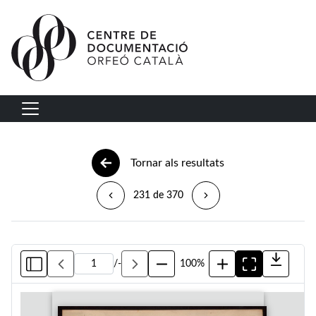
Vés al contingut
Navegació principal
Tornar als resultats
231 de 370
/
-
100%