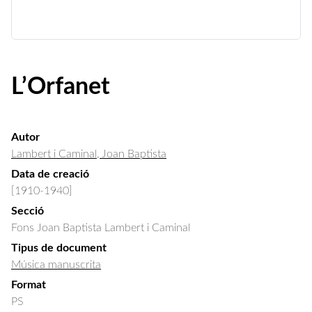
L’Orfanet
Autor
Lambert i Caminal, Joan Baptista
Data de creació
[1910-1940]
Secció
Fons Joan Baptista Lambert i Caminal
Tipus de document
Música manuscrita
Format
PS