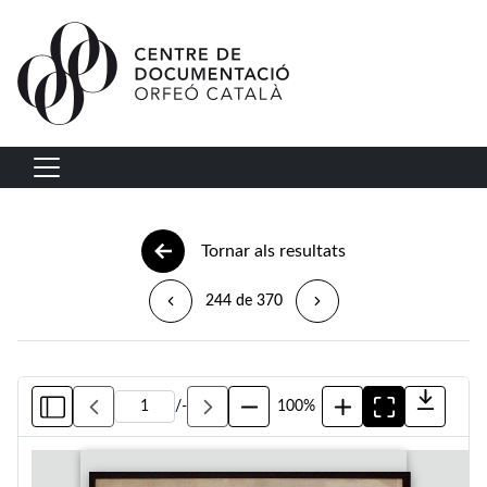
Vés al contingut
Navegació principal
Tornar als resultats
244 de 370
/
-
100%