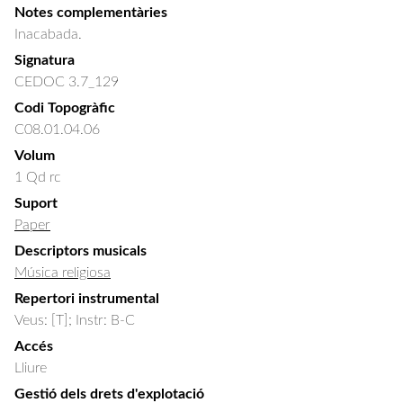
Notes complementàries
Inacabada.
Signatura
CEDOC 3.7_129
Codi Topogràfic
C08.01.04.06
Volum
1 Qd rc
Suport
Paper
Descriptors musicals
Música religiosa
Repertori instrumental
Veus: [T]; Instr: B-C
Accés
Lliure
Gestió dels drets d'explotació