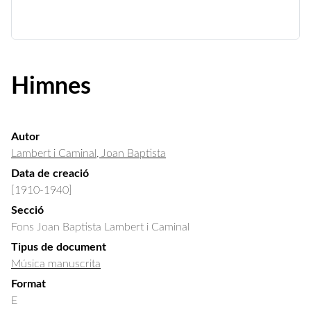
Himnes
Autor
Lambert i Caminal, Joan Baptista
Data de creació
[1910-1940]
Secció
Fons Joan Baptista Lambert i Caminal
Tipus de document
Música manuscrita
Format
E