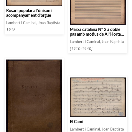
Rosari popular a l’úníson i
acompanyament d’orgue
Lambert i Caminal, Joan Baptista
Marxa catalana Nº 2 a doble
1916
pas amb motius de A l’Horta
del meu pare i Fadrins que
Lambert i Caminal, Joan Baptista
festeijan (Urgell)
[1910-1940]
El Camí
Lambert i Caminal, Joan Baptista