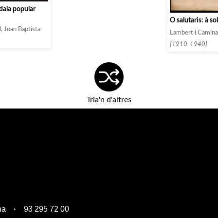
adala popular
O salutaris: à so
, Joan Baptista
Lambert i Caminal
[1910-1940]
Tria'n d'altres
na
93 295 72 00