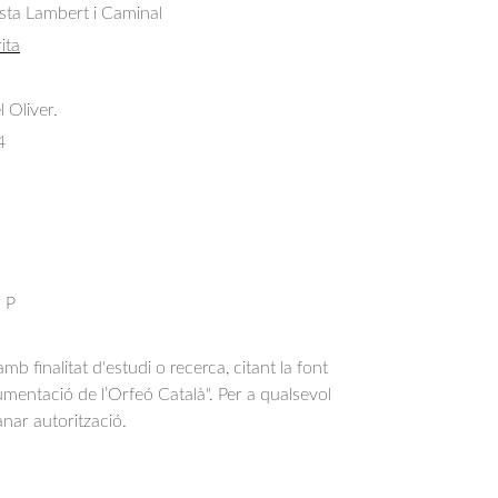
sta Lambert i Caminal
ita
l Oliver.
4
: P
b finalitat d'estudi o recerca, citant la font
entació de l’Orfeó Català". Per a qualsevol
anar autorització.