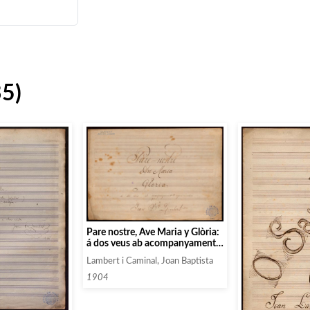
35)
Pare nostre, Ave Maria y Glòria:
á dos veus ab acompanyament
d’orgue u armònium
Lambert i Caminal, Joan Baptista
1904