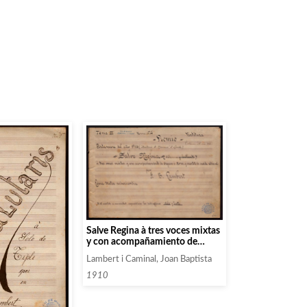
Salve Regina à tres voces mixtas
y con acompañamiento de
órgano ó arm. Y cuarteto de
Lambert i Caminal, Joan Baptista
cuerda adicional
1910