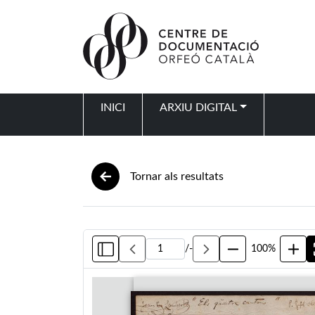
Vés al contingut
INICI
ARXIU DIGITAL
Navegació principal
Tornar als resultats
/
-
100%