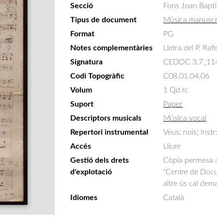
Secció
Fons Joan Bapti
Tipus de document
Música manuscr
Format
PG
Notes complementàries
Lletra del P. Rafe
Signatura
CEDOC 3.7_11
Codi Topogràfic
C08.01.04.06
Volum
1 Qd rc
Suport
Paper
Descriptors musicals
Música vocal
Repertori instrumental
Veus: nois; Instr
Accés
Lliure
Gestió dels drets
Còpia permesa am
d'explotació
"Centre de Docum
altre ús cal dem
Idiomes
Català