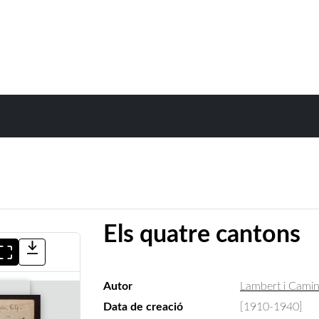
Els quatre cantons
Autor
Lambert i Camin
Data de creació
[1910-1940]