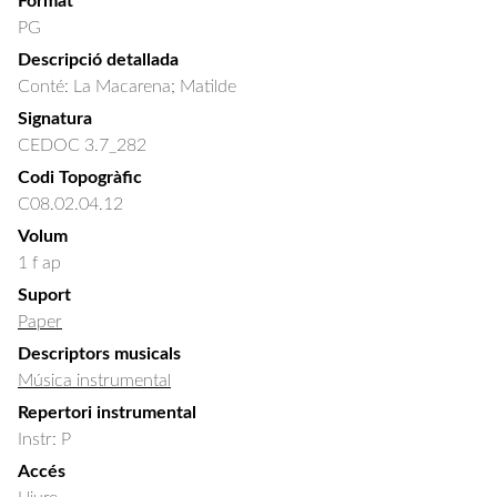
Format
PG
Descripció detallada
Conté: La Macarena; Matilde
Signatura
CEDOC 3.7_282
Codi Topogràfic
C08.02.04.12
Volum
1 f ap
Suport
Paper
Descriptors musicals
Música instrumental
Repertori instrumental
Instr: P
Accés