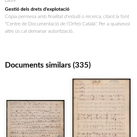
Lliure
Gestió dels drets d'explotació
Còpia permesa amb finalitat d'estudi o recerca, citant la font
"Centre de Documentació de l’Orfeó Català". Per a qualsevol
altre ús cal demanar autorització.
Documents similars (335)