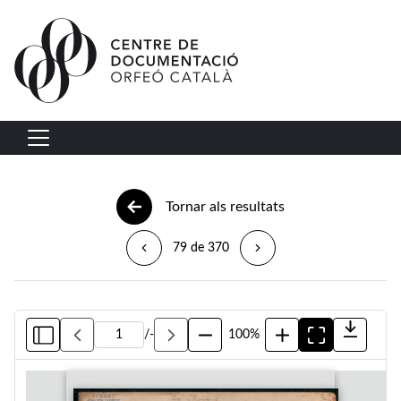
Vés al contingut
Navegació principal
Tornar als resultats
79 de 370
/
-
100%