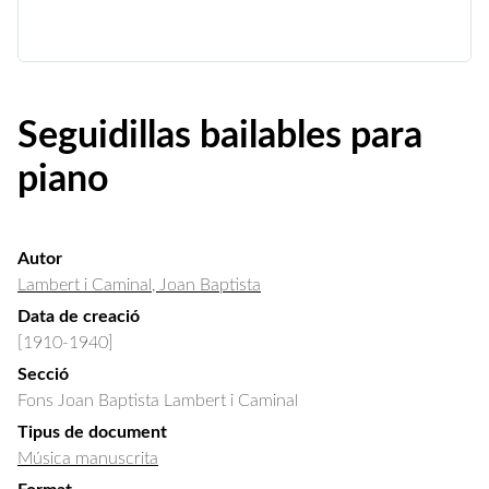
Seguidillas bailables para
piano
Autor
Lambert i Caminal, Joan Baptista
Data de creació
[1910-1940]
Secció
Fons Joan Baptista Lambert i Caminal
Tipus de document
Música manuscrita