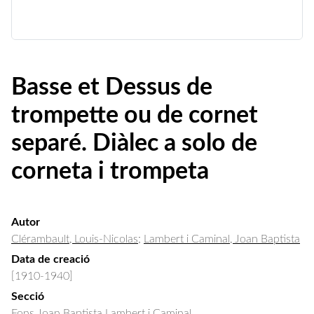
Basse et Dessus de
trompette ou de cornet
separé. Diàlec a solo de
corneta i trompeta
Autor
Clérambault, Louis-Nicolas
;
Lambert i Caminal, Joan Baptista
Data de creació
[1910-1940]
Secció
Fons Joan Baptista Lambert i Caminal