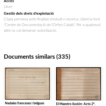
Accés
Lliure
Gestió dels drets d'explotació
Còpia permesa amb finalitat d'estudi o recerca, citant la font
"Centre de Documentació de l’Orfeó Català". Per a qualsevol
altre ús cal demanar autorització.
Documents similars (335)
Nadales franceses i belgues
El Maestro ilusión: Acto 2º.