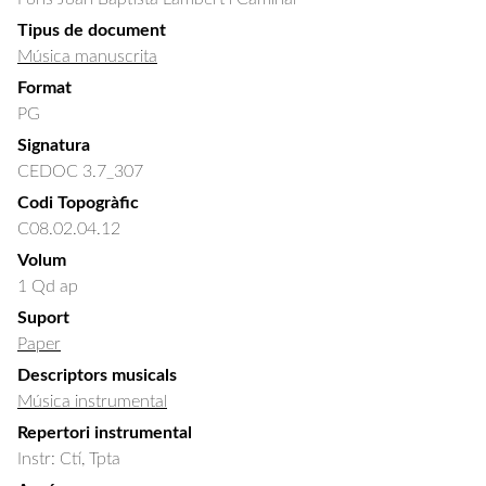
Tipus de document
Música manuscrita
Format
PG
Signatura
CEDOC 3.7_307
Codi Topogràfic
C08.02.04.12
Volum
1 Qd ap
Suport
Paper
Descriptors musicals
Música instrumental
Repertori instrumental
Instr: Ctí, Tpta