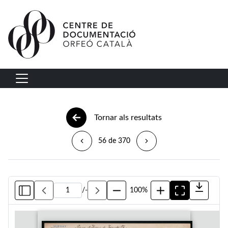
Vés al contingut
Navegació principal
Tornar als resultats
56 de 370
/
-
100%