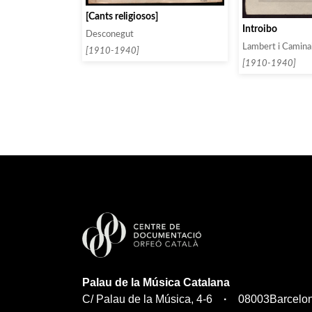
[Cants religiosos]
Introibo
Desconegut
Lambert i Caminal
[1910-1940]
[1910-1940]
Palau de la Música Catalana
C/ Palau de la Música, 4-6
08003
Barcelo