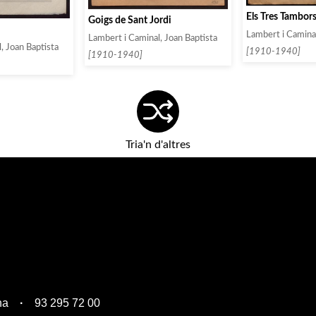
Els Tres Tambor
Goigs de Sant Jordi
Lambert i Caminal
Lambert i Caminal, Joan Baptista
, Joan Baptista
[1910-1940]
[1910-1940]
Tria'n d'altres
na
93 295 72 00