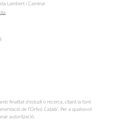
sta Lambert i Caminal
ita
3
b finalitat d'estudi o recerca, citant la font
entació de l’Orfeó Català". Per a qualsevol
anar autorització.