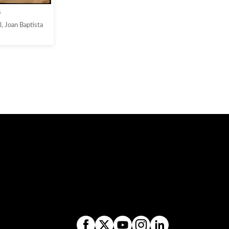
s
, Joan Baptista