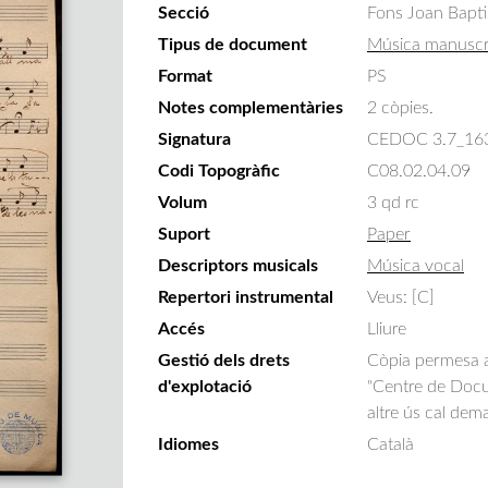
Secció
Fons Joan Bapti
Tipus de document
Música manuscr
Format
PS
Notes complementàries
2 còpies.
Signatura
CEDOC 3.7_16
Codi Topogràfic
C08.02.04.09
Volum
3 qd rc
Suport
Paper
Descriptors musicals
Música vocal
Repertori instrumental
Veus: [C]
Accés
Lliure
Gestió dels drets
Còpia permesa am
d'explotació
"Centre de Docum
altre ús cal dem
Idiomes
Català