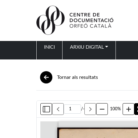
Vés al contingut
INICI
ARXIU DIGITAL
Navegació principal
Tornar als resultats
/
-
100%