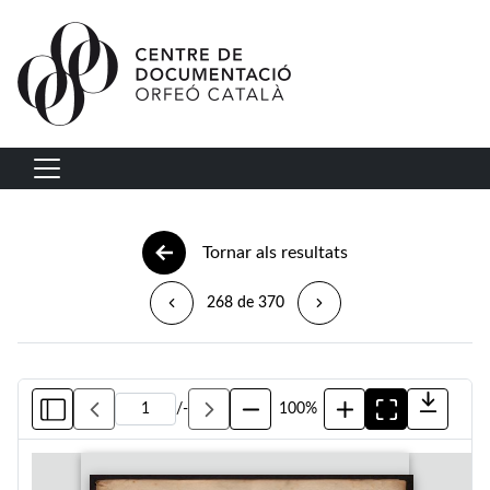
Vés al contingut
Navegació principal
Tornar als resultats
268 de 370
/
-
100%