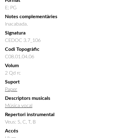
Format
E; PG
Notes complementàries
Inacabada.
Signatura
CEDOC 3.7_106
Codi Topogràfic
C08.01.04.06
Volum
2 Qd rc
Suport
Paper
Descriptors musicals
Música vocal
Repertori instrumental
Veus: S, C, T, B
Accés