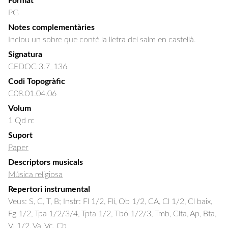
Format
PG
Notes complementàries
Inclou un sobre que conté la lletra del salm en castellà.
Signatura
CEDOC 3.7_136
Codi Topogràfic
C08.01.04.06
Volum
1 Qd rc
Suport
Paper
Descriptors musicals
Música religiosa
Repertori instrumental
Veus: S, C, T, B; Instr: Fl 1/2, Flí, Ob 1/2, CA, Cl 1/2, Cl baix,
Fg 1/2, Tpa 1/2/3/4, Tpta 1/2, Tbó 1/2/3, Tmb, Clta, Ap, Bta,
Vl 1/2, Va, Vc, Cb