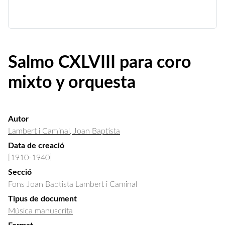
Salmo CXLVIII para coro
mixto y orquesta
Autor
Lambert i Caminal, Joan Baptista
Data de creació
[1910-1940]
Secció
Fons Joan Baptista Lambert i Caminal
Tipus de document
Música manuscrita