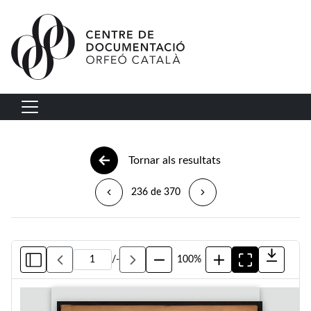
Vés al contingut
Navegació principal
Tornar als resultats
236 de 370
/
-
100%