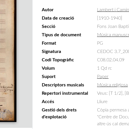
Autor
Lambert i Camin
Data de creació
[1910-1940]
Secció
Fons Joan Bapti
Tipus de document
Música manuscr
Format
PG
Signatura
CEDOC 3.7_20
Codi Topogràfic
C08.02.04.09
Volum
1 Qd rc
Suport
Paper
Descriptors musicals
Música religiosa
Repertori instrumental
Veus: [T 1/2], [B
Accés
Lliure
Gestió dels drets
Còpia permesa am
d'explotació
"Centre de Docum
altre ús cal dem