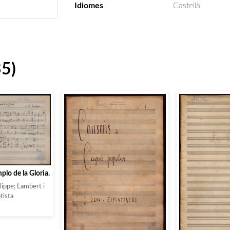
Idiomes
Castellà
35)
plo de la Gloria.
ippe; Lambert i
tista