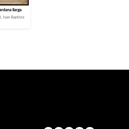
ardana llarga
, Joan Baptista