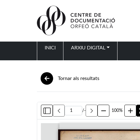
Vés al contingut
INICI
ARXIU DIGITAL
Navegació principal
Tornar als resultats
/
-
100%