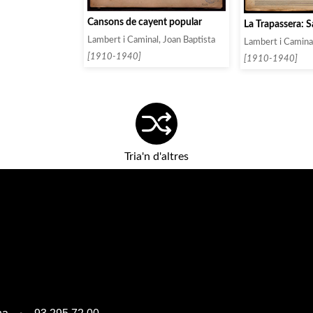
Cansons de cayent popular
La Trapassera: S
Lambert i Caminal, Joan Baptista
Lambert i Caminal
[1910-1940]
[1910-1940]
Tria'n d'altres