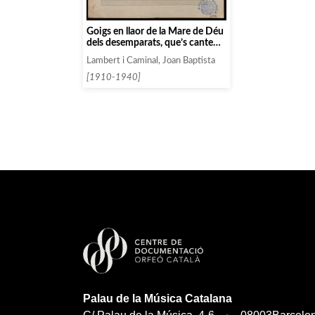
Goigs en llaor de la Mare de Déu
dels desemparats, que’s canten
en la Iglesia de la Casa de la
Lambert i Caminal, Joan Baptista
Caritat de la ciutat de Barcelona.
[1910-1940]
Palau de la Música Catalana