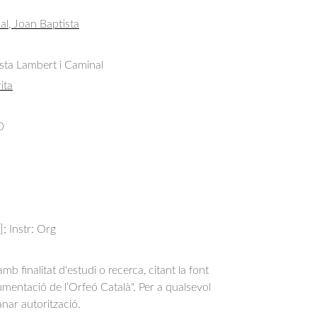
al, Joan Baptista
sta Lambert i Caminal
ita
0
]; Instr: Org
b finalitat d'estudi o recerca, citant la font
entació de l’Orfeó Català". Per a qualsevol
anar autorització.