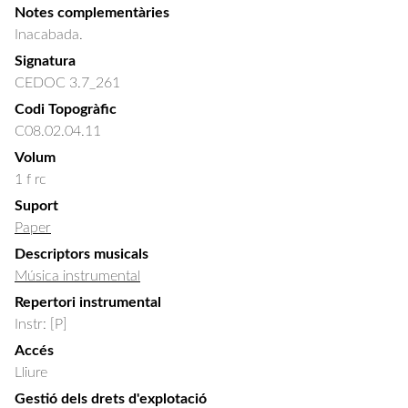
Notes complementàries
Inacabada.
Signatura
CEDOC 3.7_261
Codi Topogràfic
C08.02.04.11
Volum
1 f rc
Suport
Paper
Descriptors musicals
Música instrumental
Repertori instrumental
Instr: [P]
Accés
Lliure
Gestió dels drets d'explotació