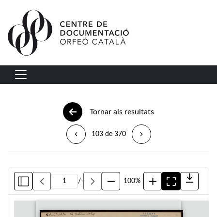
Vés al contingut
Navegació principal
Tornar als resultats
103 de 370
/
-
100%