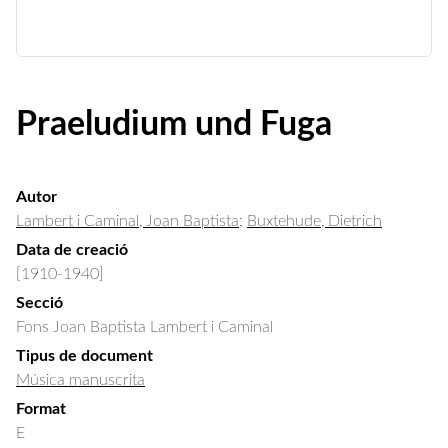
Praeludium und Fuga
Autor
Lambert i Caminal, Joan Baptista
;
Buxtehude, Dietrich
Data de creació
[1910-1940]
Secció
Fons Joan Baptista Lambert i Caminal
Tipus de document
Música manuscrita
Format
E