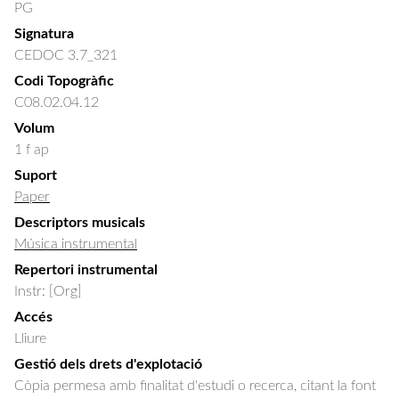
PG
Signatura
CEDOC 3.7_321
Codi Topogràfic
C08.02.04.12
Volum
1 f ap
Suport
Paper
Descriptors musicals
Música instrumental
Repertori instrumental
Instr: [Org]
Accés
Lliure
Gestió dels drets d'explotació
Còpia permesa amb finalitat d'estudi o recerca, citant la font