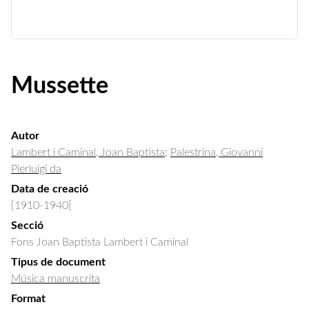
Mussette
Autor
Lambert i Caminal, Joan Baptista
;
Palestrina, Giovanni
Pierluigi da
Data de creació
[1910-1940]
Secció
Fons Joan Baptista Lambert i Caminal
Tipus de document
Música manuscrita
Format