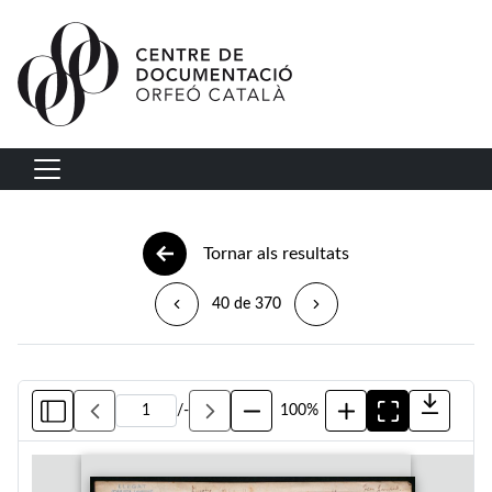
Vés al contingut
Navegació principal
Tornar als resultats
40 de 370
/
-
100%