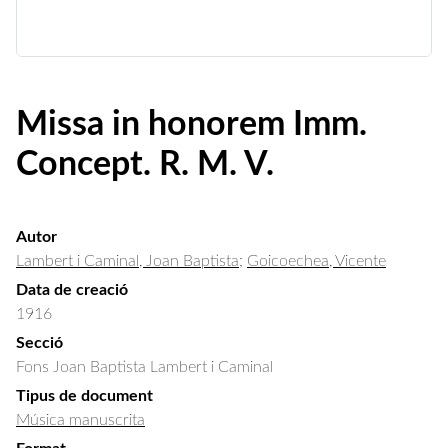
Missa in honorem Imm.
Concept. R. M. V.
Autor
Lambert i Caminal, Joan Baptista
;
Goicoechea, Vicente
Data de creació
1916
Secció
Fons Joan Baptista Lambert i Caminal
Tipus de document
Música manuscrita