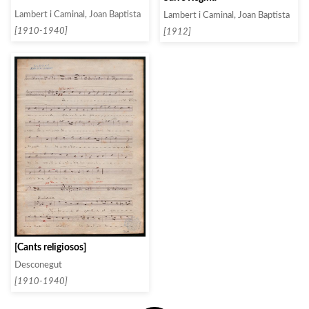
Lambert i Caminal, Joan Baptista
Lambert i Caminal, Joan Baptista
[1910-1940]
[1912]
[Cants religiosos]
Desconegut
[1910-1940]