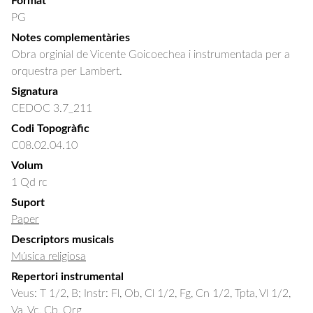
Format
PG
Notes complementàries
Obra orginial de Vicente Goicoechea i instrumentada per a
orquestra per Lambert.
Signatura
CEDOC 3.7_211
Codi Topogràfic
C08.02.04.10
Volum
1 Qd rc
Suport
Paper
Descriptors musicals
Música religiosa
Repertori instrumental
Veus: T 1/2, B; Instr: Fl, Ob, Cl 1/2, Fg, Cn 1/2, Tpta, Vl 1/2,
Va, Vc, Cb, Org