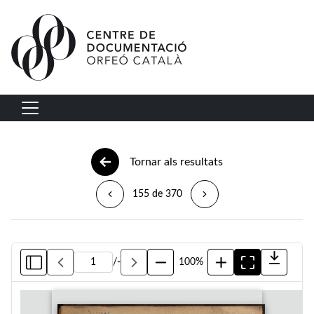
Vés al contingut
Navegació principal
Tornar als resultats
155 de 370
/
-
100%