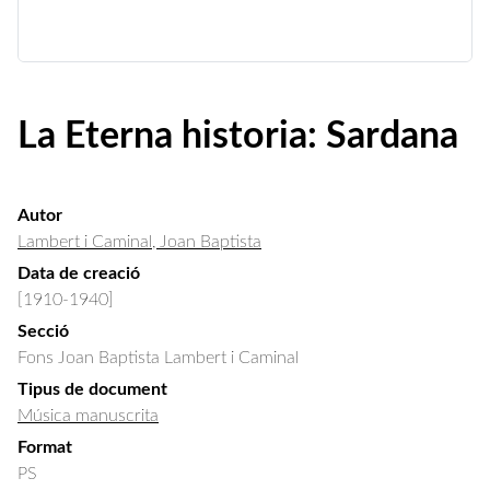
La Eterna historia: Sardana
Autor
Lambert i Caminal, Joan Baptista
Data de creació
[1910-1940]
Secció
Fons Joan Baptista Lambert i Caminal
Tipus de document
Música manuscrita
Format
PS