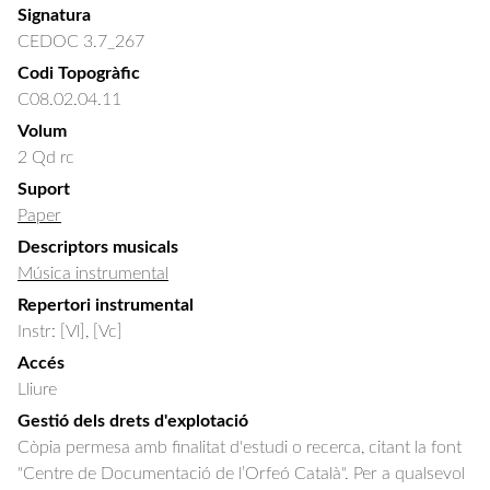
Signatura
CEDOC 3.7_267
Codi Topogràfic
C08.02.04.11
Volum
2 Qd rc
Suport
Paper
Descriptors musicals
Música instrumental
Repertori instrumental
Instr: [Vl], [Vc]
Accés
Lliure
Gestió dels drets d'explotació
Còpia permesa amb finalitat d'estudi o recerca, citant la font
"Centre de Documentació de l’Orfeó Català". Per a qualsevol