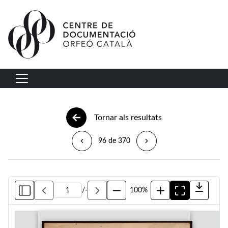
Vés al contingut
Navegació principal
Tornar als resultats
96 de 370
/
-
100%