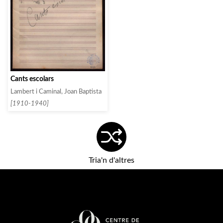
Cants escolars
Lambert i Caminal, Joan Baptista
[1910-1940]
Tria'n d'altres