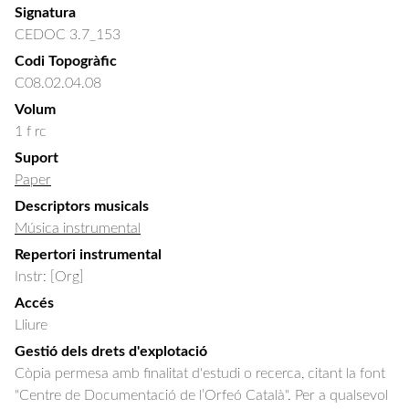
Signatura
CEDOC 3.7_153
Codi Topogràfic
C08.02.04.08
Volum
1 f rc
Suport
Paper
Descriptors musicals
Música instrumental
Repertori instrumental
Instr: [Org]
Accés
Lliure
Gestió dels drets d'explotació
Còpia permesa amb finalitat d'estudi o recerca, citant la font
"Centre de Documentació de l’Orfeó Català". Per a qualsevol