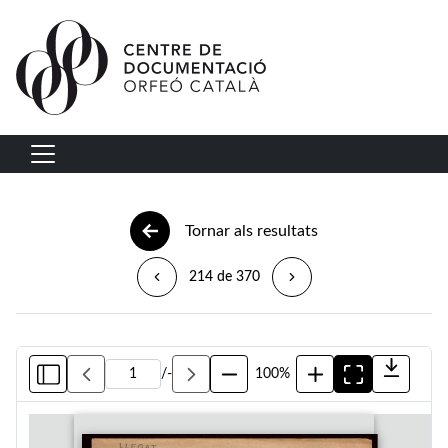
Vés al contingut
Navegació principal
Tornar als resultats
214 de 370
/
-
100%