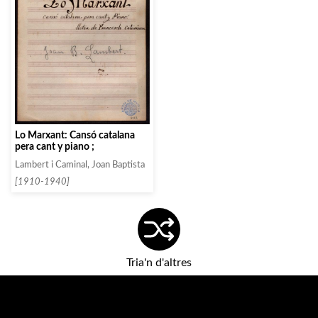
Lo Marxant: Cansó catalana
pera cant y piano ;
Lambert i Caminal, Joan Baptista
[1910-1940]
Tria'n d'altres