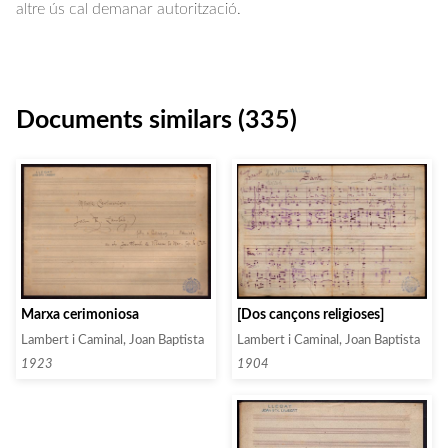
altre ús cal demanar autorització.
Documents similars (335)
Marxa cerimoniosa
[Dos cançons religioses]
Lambert i Caminal, Joan Baptista
Lambert i Caminal, Joan Baptista
1923
1904