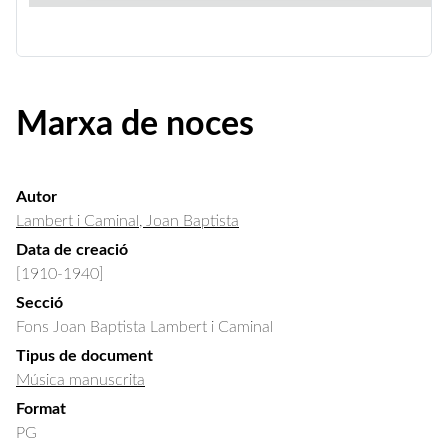
Marxa de noces
Autor
Lambert i Caminal, Joan Baptista
Data de creació
[1910-1940]
Secció
Fons Joan Baptista Lambert i Caminal
Tipus de document
Música manuscrita
Format
PG