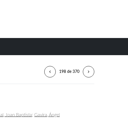
198 de 370
al, Joan Baptista
;
Gavira, Ángel