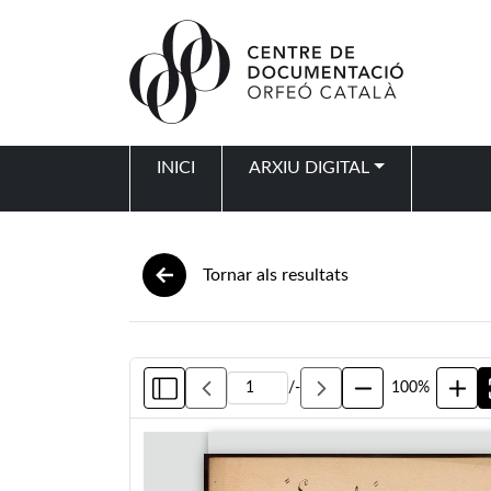
Vés al contingut
INICI
ARXIU DIGITAL
Navegació principal
Tornar als resultats
/
-
100%