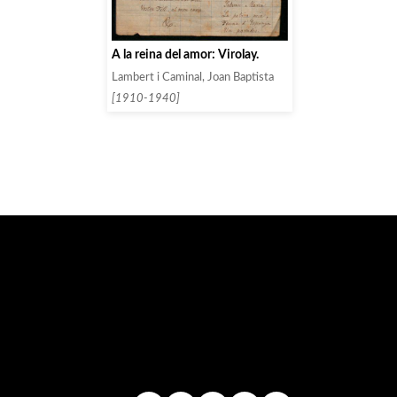
A la reina del amor: Virolay.
Lambert i Caminal, Joan Baptista
[1910-1940]