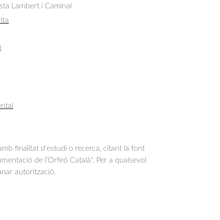
sta Lambert i Caminal
ita
1
ntal
b finalitat d'estudi o recerca, citant la font
entació de l’Orfeó Català". Per a qualsevol
anar autorització.