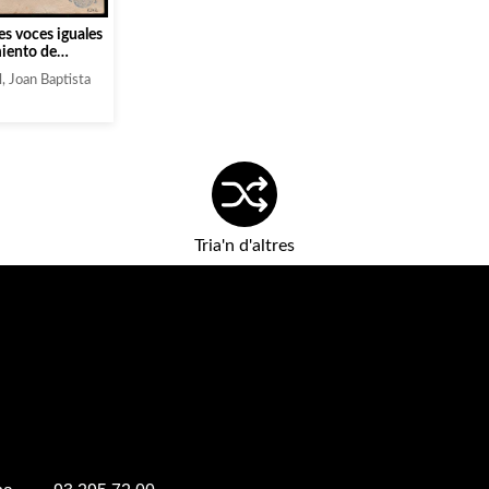
es voces iguales
iento de
, Joan Baptista
Tria'n d'altres