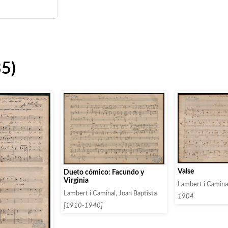
35)
Valse
Dueto cómico: Facundo y
Virginia
Lambert i Caminal
Lambert i Caminal, Joan Baptista
1904
[1910-1940]