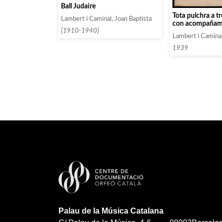
Ball Judaire
Tota pulchra a tr
Lambert i Caminal, Joan Baptista
con acompañam
[1910-1940]
órgano.
Lambert i Caminal
1939
Palau de la Música Catalana