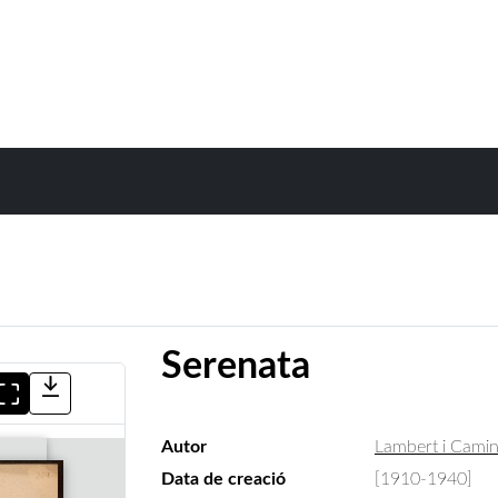
Serenata
Autor
Lambert i Camin
Data de creació
[1910-1940]