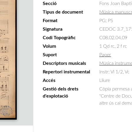
Secció
Fons Joan Bapti
Tipus de document
Música manuscr
Format
PG; PS
Signatura
CEDOC 3.7_17
Codi Topogràfic
C08.02.04.09
Volum
1 Qd rc, 2 f rc
Suport
Paper
Descriptors musicals
Música instrume
Repertori instrumental
Instr: Vl 1/2, Vc
Accés
Lliure
Gestió dels drets
Còpia permesa am
d'explotació
"Centre de Docum
altre ús cal dem