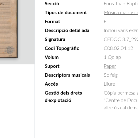
Secció
Fons Joan Bapti
Tipus de document
Música manuscr
Format
E
Descripció detallada
Inclou varis exer
Signatura
CEDOC 3.7_29
Codi Topogràfic
C08.02.04.12
Volum
1 Qd ap
Suport
Paper
Descriptors musicals
Solfeig
Accés
Lliure
Gestió dels drets
Còpia permesa am
d'explotació
"Centre de Docum
altre ús cal dem