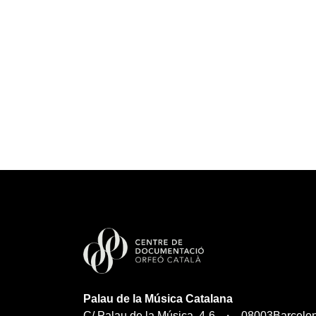
Palau de la Música Catalana
C/ Palau de la Música, 4-6
08003
Barcelo