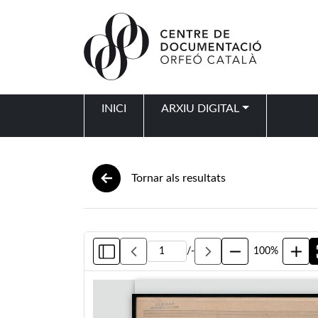
Vés al contingut
INICI
ARXIU DIGITAL
Navegació principal
Tornar als resultats
/
-
100%