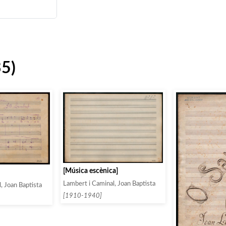
35)
[Música escènica]
Lambert i Caminal, Joan Baptista
, Joan Baptista
[1910-1940]