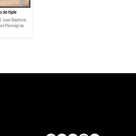
o de tiple
, Joan Baptista;
ni Pierluigi da