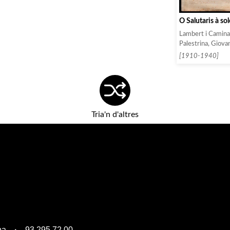
O Salutaris à sol
Lambert i Caminal
Palestrina, Giovan
[1910-1940]
Tria'n d'altres
na
93 295 72 00