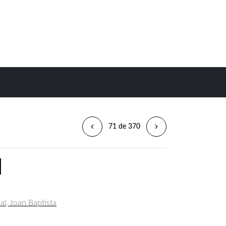
71 de 370
]
al, Joan Baptista