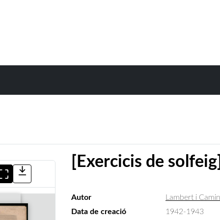
[Exercicis de solfeig
Autor
Lambert i Camin
Data de creació
1942-1943