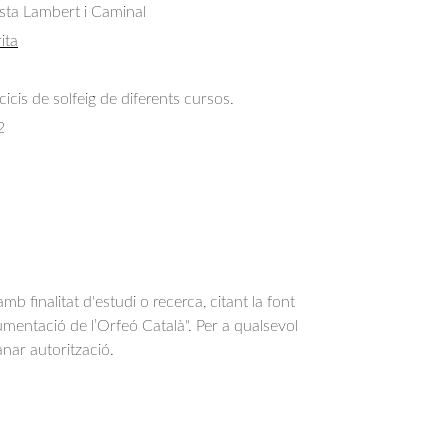
sta Lambert i Caminal
ita
cicis de solfeig de diferents cursos.
2
b finalitat d'estudi o recerca, citant la font
entació de l’Orfeó Català". Per a qualsevol
anar autorització.