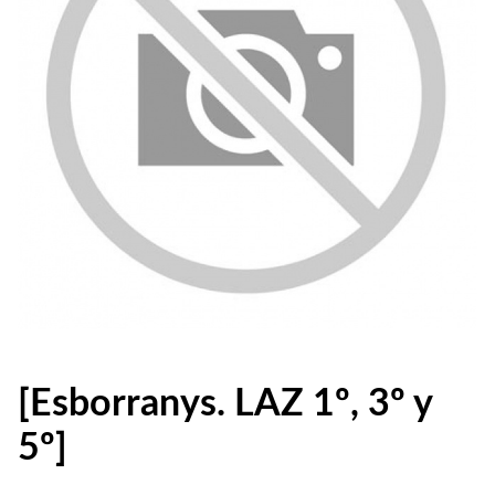
[Esborranys. LAZ 1º, 3º y
5º]