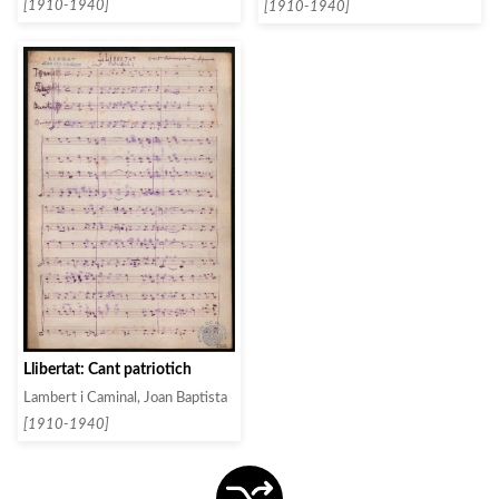
[1910-1940]
[1910-1940]
Llibertat: Cant patriotich
Lambert i Caminal, Joan Baptista
[1910-1940]