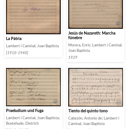
Jesús de Nazareth: Marcha
fúnebre
La Pàtria
Morera, Enric; Lambert i Caminal,
Lambert i Caminal, Joan Baptista
Joan Baptista
[1910-1940]
1929
Praeludium und Fuga
Tiento del quinto tono
Lambert i Caminal, Joan Baptista;
Cabezón, Antonio de; Lambert i
Buxtehude, Dietrich
Caminal, Joan Baptista