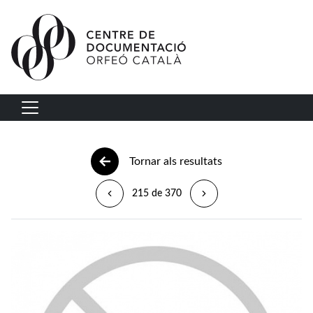
Vés al contingut
Navegació principal
Tornar als resultats
215 de 370