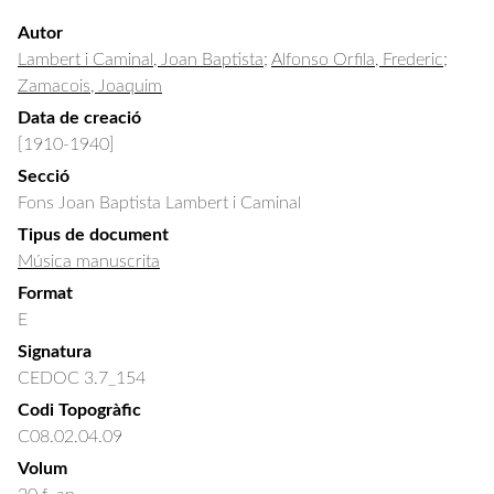
Autor
Lambert i Caminal, Joan Baptista
;
Alfonso Orfila, Frederic
;
Zamacois, Joaquim
Data de creació
[1910-1940]
Secció
Fons Joan Baptista Lambert i Caminal
Tipus de document
Música manuscrita
Format
E
Signatura
CEDOC 3.7_154
Codi Topogràfic
C08.02.04.09
Volum