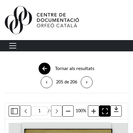
Vés al contingut
Navegació principal
Tornar als resultats
205 de 206
/
-
100%