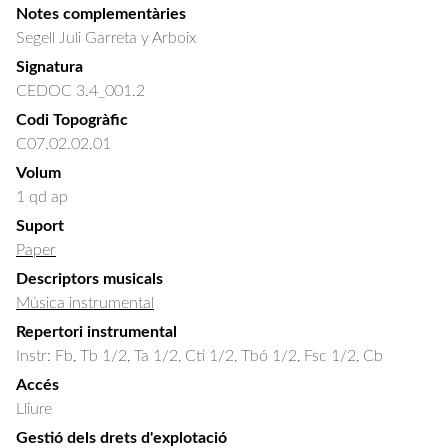
Notes complementàries
Segell Juli Garreta y Arboix
Signatura
CEDOC 3.4_001.2
Codi Topogràfic
C07.02.02.01
Volum
1 qd ap
Suport
Paper
Descriptors musicals
Música instrumental
Repertori instrumental
Instr: Fb, Tb 1/2, Ta 1/2, Ctí 1/2, Tbó 1/2, Fsc 1/2, Cb
Accés
Lliure
Gestió dels drets d'explotació