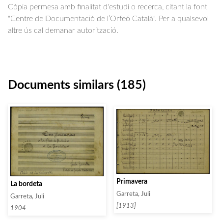
Còpia permesa amb finalitat d'estudi o recerca, citant la font
"Centre de Documentació de l’Orfeó Català". Per a qualsevol
altre ús cal demanar autorització.
Documents similars (185)
Primavera
La bordeta
Garreta, Juli
Garreta, Juli
[1913]
1904