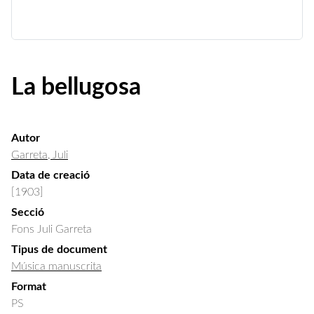
La bellugosa
Autor
Garreta, Juli
Data de creació
[1903]
Secció
Fons Juli Garreta
Tipus de document
Música manuscrita
Format
PS