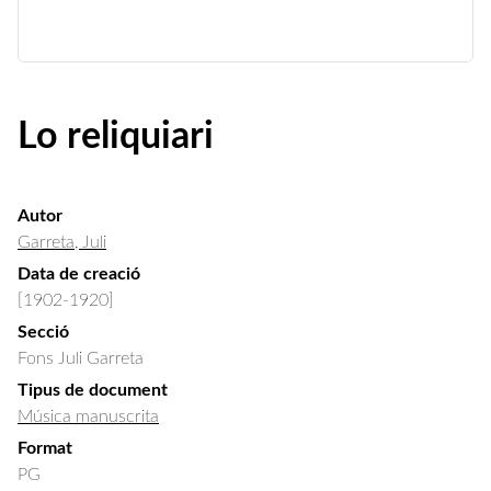
Lo reliquiari
Autor
Garreta, Juli
Data de creació
[1902-1920]
Secció
Fons Juli Garreta
Tipus de document
Música manuscrita
Format
PG