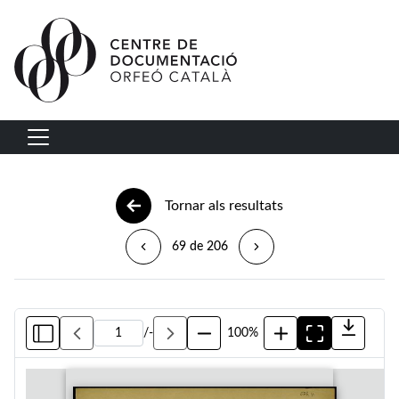
Vés al contingut
Navegació principal
Tornar als resultats
69 de 206
/
-
100%