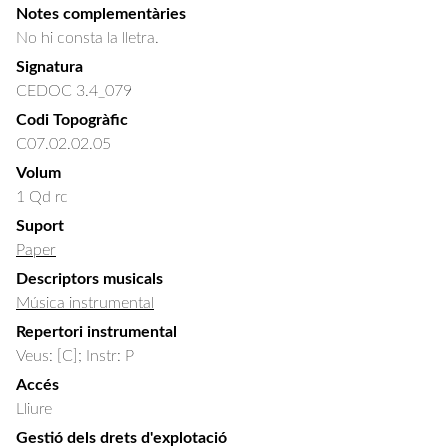
Notes complementàries
No hi consta la lletra.
Signatura
CEDOC 3.4_079
Codi Topogràfic
C07.02.02.05
Volum
1 Qd rc
Suport
Paper
Descriptors musicals
Música instrumental
Repertori instrumental
Veus: [C]; Instr: P
Accés
Lliure
Gestió dels drets d'explotació