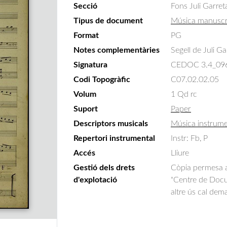
Secció
Fons Juli Garret
Tipus de document
Música manuscr
Format
PG
Notes complementàries
Segell de Juli Ga
Signatura
CEDOC 3.4_09
Codi Topogràfic
C07.02.02.05
Volum
1 Qd rc
Suport
Paper
Descriptors musicals
Música instrume
Repertori instrumental
Instr: Fb, P
Accés
Lliure
Gestió dels drets
Còpia permesa am
d'explotació
"Centre de Docum
altre ús cal dem