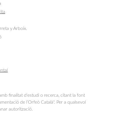
a
ita
rreta y Arboix.
6
ntal
b finalitat d'estudi o recerca, citant la font
entació de l’Orfeó Català". Per a qualsevol
anar autorització.