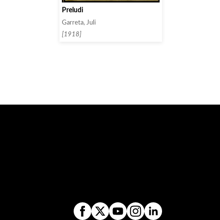
Preludi
Garreta, Juli
[1918]