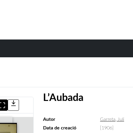
L’Aubada
Autor
Garreta, Juli
Data de creació
[1906]