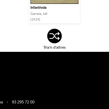
Infantívola
Garreta, Juli
[1919]
Tria'n d'altres
na
93 295 72 00