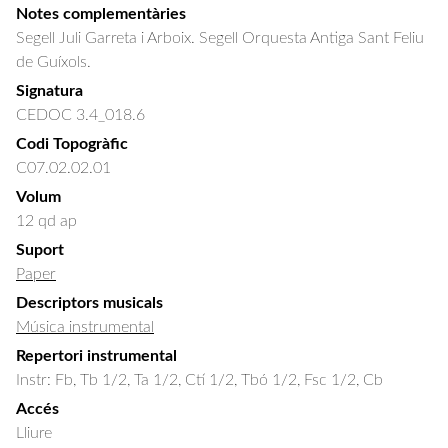
Notes complementàries
Segell Juli Garreta i Arboix. Segell Orquesta Antiga Sant Feliu
de Guíxols.
Signatura
CEDOC 3.4_018.6
Codi Topogràfic
C07.02.02.01
Volum
12 qd ap
Suport
Paper
Descriptors musicals
Música instrumental
Repertori instrumental
Instr: Fb, Tb 1/2, Ta 1/2, Ctí 1/2, Tbó 1/2, Fsc 1/2, Cb
Accés
Lliure