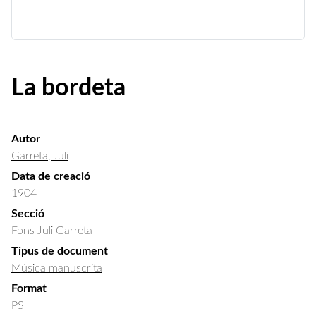
La bordeta
Autor
Garreta, Juli
Data de creació
1904
Secció
Fons Juli Garreta
Tipus de document
Música manuscrita
Format
PS