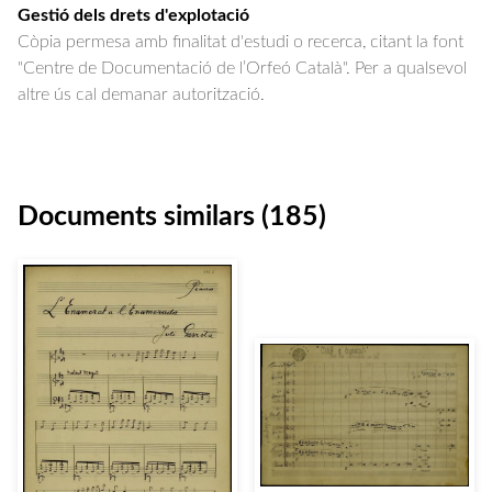
Gestió dels drets d'explotació
Còpia permesa amb finalitat d'estudi o recerca, citant la font
"Centre de Documentació de l’Orfeó Català". Per a qualsevol
altre ús cal demanar autorització.
Documents similars (185)