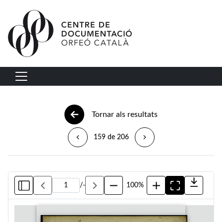
Vés al contingut
Navegació principal
Tornar als resultats
159 de 206
/
-
100%