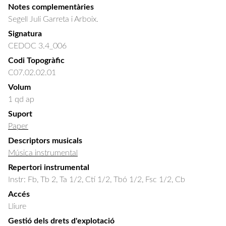
Notes complementàries
Segell Juli Garreta i Arboix.
Signatura
CEDOC 3.4_006
Codi Topogràfic
C07.02.02.01
Volum
1 qd ap
Suport
Paper
Descriptors musicals
Música instrumental
Repertori instrumental
Instr: Fb, Tb 2, Ta 1/2, Ctí 1/2, Tbó 1/2, Fsc 1/2, Cb
Accés
Lliure
Gestió dels drets d'explotació