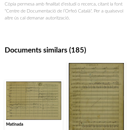
Còpia permesa amb finalitat d'estudi o recerca, citant la font
"Centre de Documentació de l’Orfeó Català". Per a qualsevol
altre ús cal demanar autorització.
Documents similars (185)
Matinada