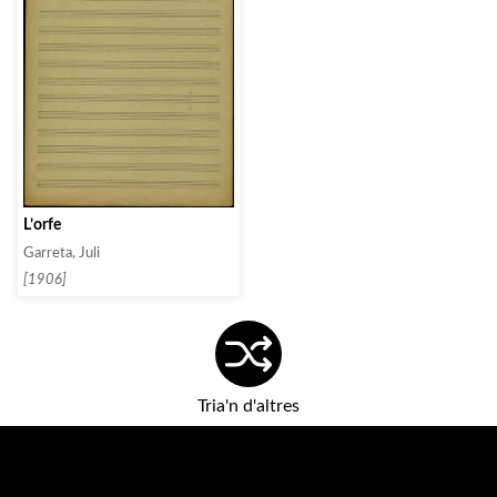
L’orfe
Garreta, Juli
[1906]
Tria'n d'altres