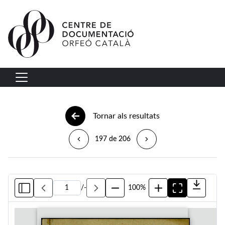
Vés al contingut
Navegació principal
Tornar als resultats
197 de 206
/
-
100%