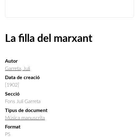
La filla del marxant
Autor
Garreta, Juli
Data de creació
[1902]
Secció
Fons Juli Garreta
Tipus de document
Música manuscrita
Format
PS