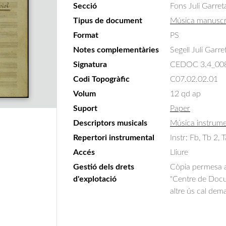
Secció
Fons Juli Garret
Tipus de document
Música manuscr
Format
PS
Notes complementàries
Segell Juli Garre
Signatura
CEDOC 3.4_00
Codi Topogràfic
C07.02.02.01
Volum
12 qd ap
Suport
Paper
Descriptors musicals
Música instrume
Repertori instrumental
Instr: Fb, Tb 2, 
Accés
Lliure
Gestió dels drets
Còpia permesa am
d'explotació
"Centre de Docum
altre ús cal dem