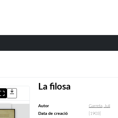
La filosa
Autor
Garreta, Juli
Data de creació
[1903]