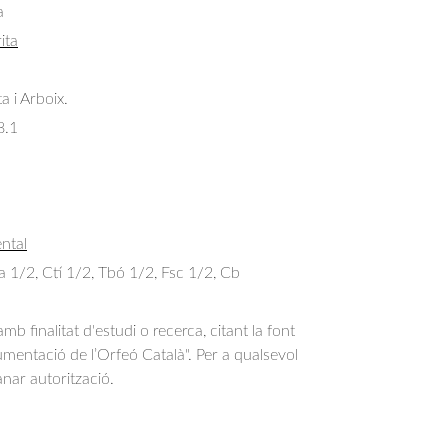
a
ita
ta i Arboix.
8.1
ntal
Ta 1/2, Ctí 1/2, Tbó 1/2, Fsc 1/2, Cb
b finalitat d'estudi o recerca, citant la font
entació de l’Orfeó Català". Per a qualsevol
anar autorització.