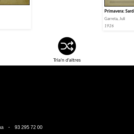
Primavera: Sard
Garreta, Juli
1926
Tria'n d'altres
na
93 295 72 00