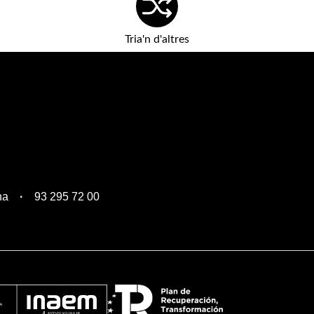
Tria'n d'altres
na
93 295 72 00