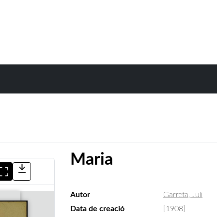
Maria
Autor
Garreta, Juli
Data de creació
[1908]