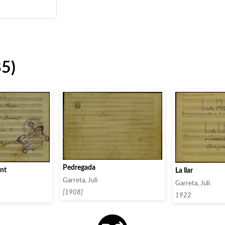
85)
Pedregada
ant
La llar
Garreta, Juli
Garreta, Juli
[1908]
1922