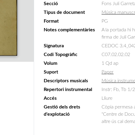
Secció
Fons Juli Garret
Tipus de document
Música manuscr
Format
PG
Notes complementàries
A la portada hi 
firma de Juli Gar
Signatura
CEDOC 3.4_04
Codi Topogràfic
C07.02.02.02
Volum
1 Qd ap
Suport
Paper
Descriptors musicals
Música instrume
Repertori instrumental
Instr: Fb, Tb 1/
Accés
Lliure
Gestió dels drets
Còpia permesa am
d'explotació
"Centre de Docum
altre ús cal dem