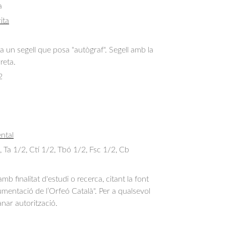
a
ita
ha un segell que posa "autògraf". Segell amb la
reta.
2
ntal
2, Ta 1/2, Ctí 1/2, Tbó 1/2, Fsc 1/2, Cb
b finalitat d'estudi o recerca, citant la font
entació de l’Orfeó Català". Per a qualsevol
anar autorització.