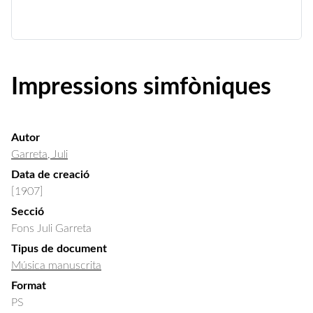
Impressions simfòniques
Autor
Garreta, Juli
Data de creació
[1907]
Secció
Fons Juli Garreta
Tipus de document
Música manuscrita
Format
PS