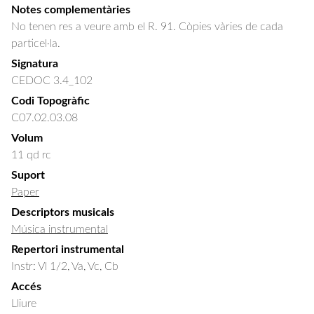
Notes complementàries
No tenen res a veure amb el R. 91. Còpies vàries de cada
particel·la.
Signatura
CEDOC 3.4_102
Codi Topogràfic
C07.02.03.08
Volum
11 qd rc
Suport
Paper
Descriptors musicals
Música instrumental
Repertori instrumental
Instr: Vl 1/2, Va, Vc, Cb
Accés
Lliure