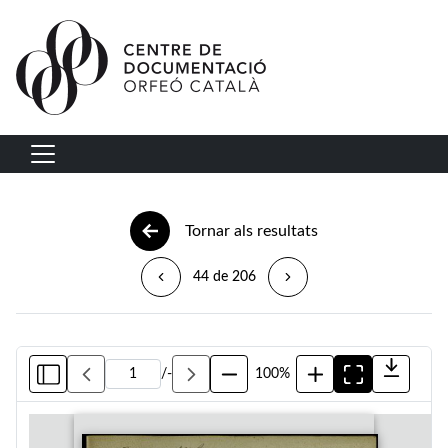
Vés al contingut
Navegació principal
Tornar als resultats
44 de 206
/
-
100%