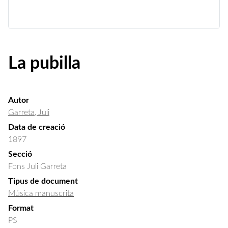
La pubilla
Autor
Garreta, Juli
Data de creació
1897
Secció
Fons Juli Garreta
Tipus de document
Música manuscrita
Format
PS