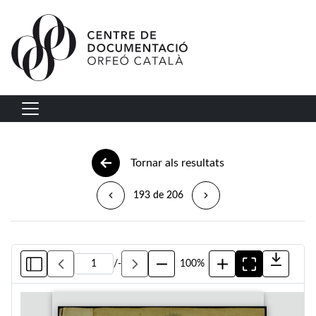
Vés al contingut
Navegació principal
Tornar als resultats
193 de 206
/
-
100%