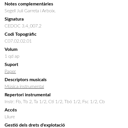
Notes complementàries
Segell Juli Garreta i Arboix.
Signatura
CEDOC 3.4_007.2
Codi Topogràfic
C07.02.02.01
Volum
1 qd ap
Suport
Paper
Descriptors musicals
Música instrumental
Repertori instrumental
Instr: Fb, Tb 2, Ta 1/2, Ctí 1/2, Tbó 1/2, Fsc 1/2, Cb
Accés
Lliure
Gestió dels drets d'explotació