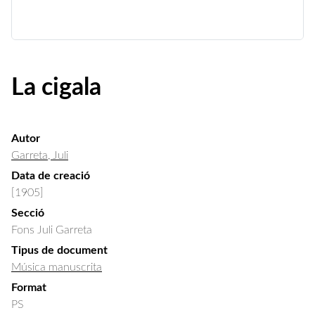
La cigala
Autor
Garreta, Juli
Data de creació
[1905]
Secció
Fons Juli Garreta
Tipus de document
Música manuscrita
Format
PS