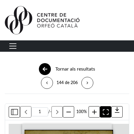
Vés al contingut
Navegació principal
Tornar als resultats
144 de 206
/
-
100%