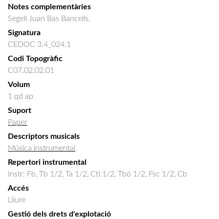
Notes complementàries
Segell Juan Bas Bancells.
Signatura
CEDOC 3.4_024.1
Codi Topogràfic
C07.02.02.01
Volum
1 qd ap
Suport
Paper
Descriptors musicals
Música instrumental
Repertori instrumental
Instr: Fb, Tb 1/2, Ta 1/2, Ctí 1/2, Tbó 1/2, Fsc 1/2, Cb
Accés
Lliure
Gestió dels drets d'explotació