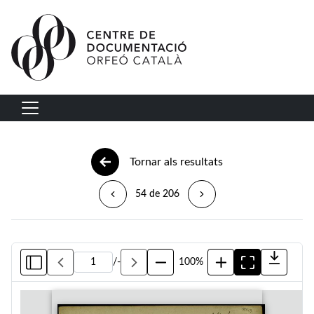
Vés al contingut
Navegació principal
Tornar als resultats
54 de 206
/
-
100%