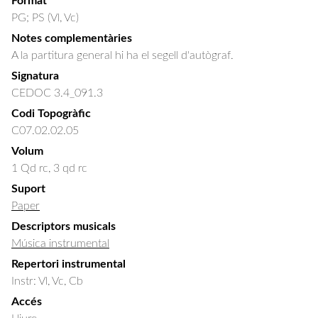
Format
PG; PS (Vl, Vc)
Notes complementàries
A la partitura general hi ha el segell d'autògraf.
Signatura
CEDOC 3.4_091.3
Codi Topogràfic
C07.02.02.05
Volum
1 Qd rc, 3 qd rc
Suport
Paper
Descriptors musicals
Música instrumental
Repertori instrumental
Instr: Vl, Vc, Cb
Accés