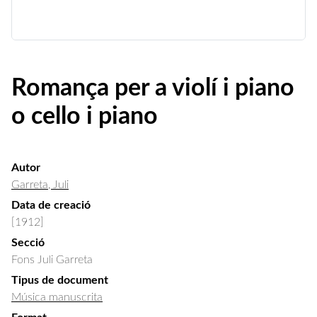
Romança per a violí i piano
o cello i piano
Autor
Garreta, Juli
Data de creació
[1912]
Secció
Fons Juli Garreta
Tipus de document
Música manuscrita