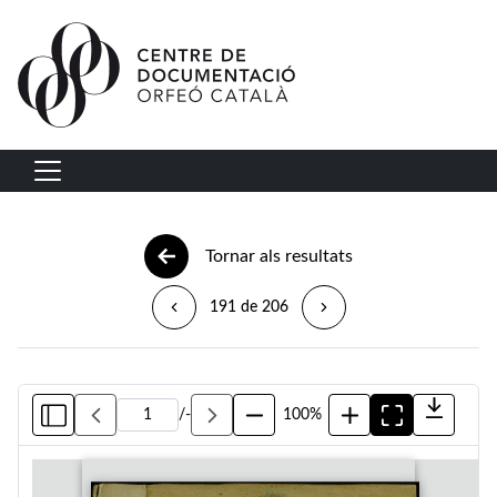
Vés al contingut
Navegació principal
Tornar als resultats
191 de 206
/
-
100%