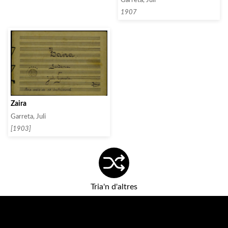
Garreta, Juli
1907
Zaira
Garreta, Juli
[1903]
Tria'n d'altres