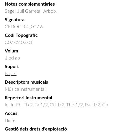
Notes complementàries
Segell Juli Garreta i Arboix.
Signatura
CEDOC 3.4_007.6
Codi Topogràfic
C07.02.02.01
Volum
1 qd ap
Suport
Paper
Descriptors musicals
Música instrumental
Repertori instrumental
Instr: Fb, Tb 2, Ta 1/2, Ctí 1/2, Tbó 1/2, Fsc 1/2, Cb
Accés
Lliure
Gestió dels drets d'explotació