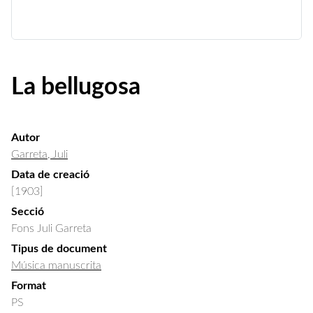
La bellugosa
Autor
Garreta, Juli
Data de creació
[1903]
Secció
Fons Juli Garreta
Tipus de document
Música manuscrita
Format
PS