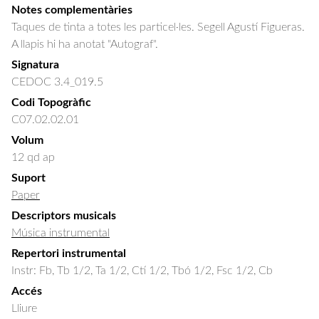
Notes complementàries
Taques de tinta a totes les particel·les. Segell Agustí Figueras.
A llapis hi ha anotat "Autograf".
Signatura
CEDOC 3.4_019.5
Codi Topogràfic
C07.02.02.01
Volum
12 qd ap
Suport
Paper
Descriptors musicals
Música instrumental
Repertori instrumental
Instr: Fb, Tb 1/2, Ta 1/2, Ctí 1/2, Tbó 1/2, Fsc 1/2, Cb
Accés
Lliure