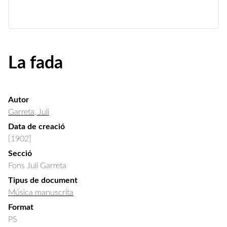
La fada
Autor
Garreta, Juli
Data de creació
[1902]
Secció
Fons Juli Garreta
Tipus de document
Música manuscrita
Format
PS