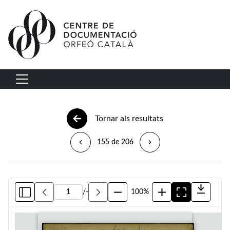
Vés al contingut
Navegació principal
Tornar als resultats
155 de 206
/
-
100%