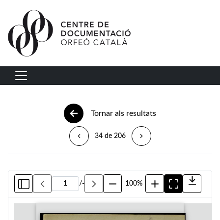
Vés al contingut
Navegació principal
Tornar als resultats
34 de 206
/
-
100%