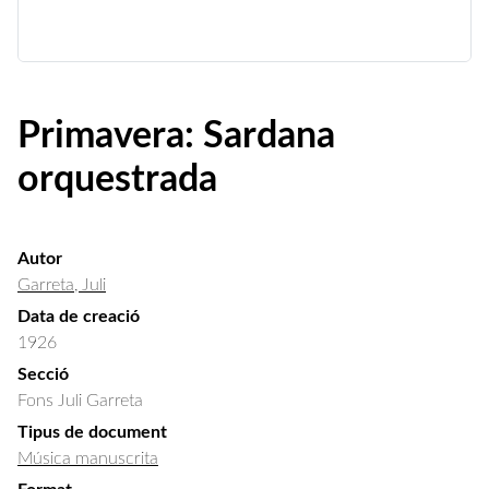
Primavera: Sardana
orquestrada
Autor
Garreta, Juli
Data de creació
1926
Secció
Fons Juli Garreta
Tipus de document
Música manuscrita