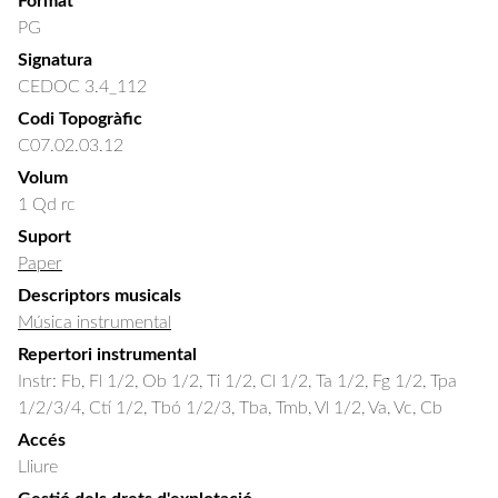
Format
PG
Signatura
CEDOC 3.4_112
Codi Topogràfic
C07.02.03.12
Volum
1 Qd rc
Suport
Paper
Descriptors musicals
Música instrumental
Repertori instrumental
Instr: Fb, Fl 1/2, Ob 1/2, Ti 1/2, Cl 1/2, Ta 1/2, Fg 1/2, Tpa
1/2/3/4, Ctí 1/2, Tbó 1/2/3, Tba, Tmb, Vl 1/2, Va, Vc, Cb
Accés
Lliure