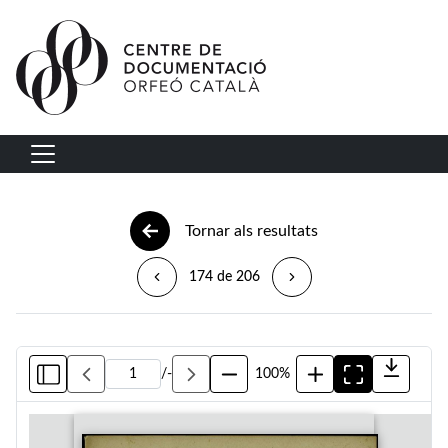
Vés al contingut
Navegació principal
Tornar als resultats
174 de 206
/
-
100%