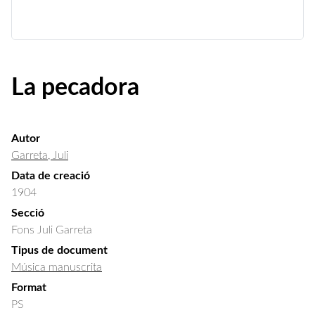
La pecadora
Autor
Garreta, Juli
Data de creació
1904
Secció
Fons Juli Garreta
Tipus de document
Música manuscrita
Format
PS