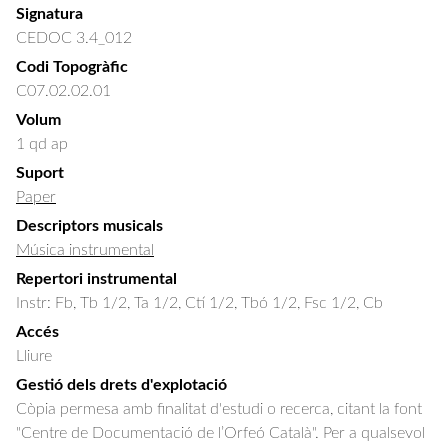
Signatura
CEDOC 3.4_012
Codi Topogràfic
C07.02.02.01
Volum
1 qd ap
Suport
Paper
Descriptors musicals
Música instrumental
Repertori instrumental
Instr: Fb, Tb 1/2, Ta 1/2, Ctí 1/2, Tbó 1/2, Fsc 1/2, Cb
Accés
Lliure
Gestió dels drets d'explotació
Còpia permesa amb finalitat d'estudi o recerca, citant la font
"Centre de Documentació de l’Orfeó Català". Per a qualsevol