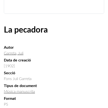
La pecadora
Autor
Garreta, Juli
Data de creació
[1902]
Secció
Fons Juli Garreta
Tipus de document
Música manuscrita
Format
PS