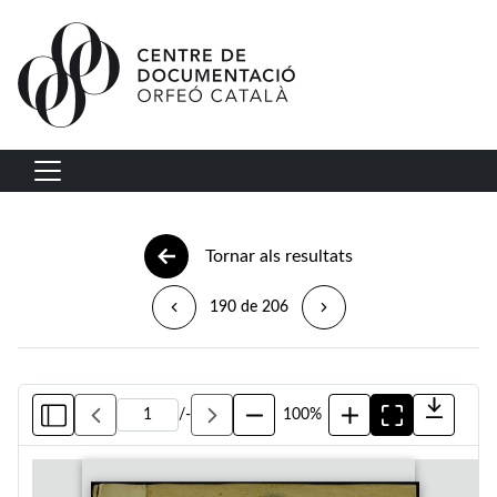
Vés al contingut
Navegació principal
Tornar als resultats
190 de 206
/
-
100%