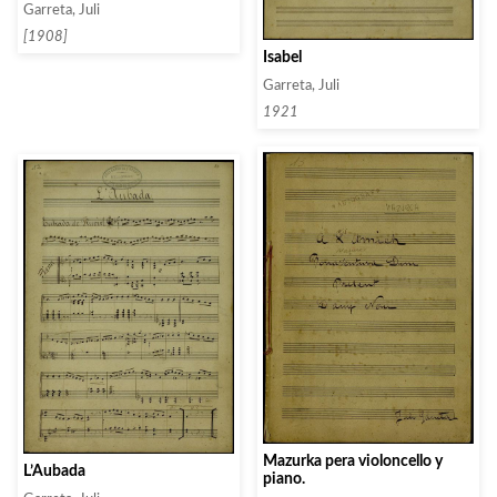
Garreta, Juli
[1908]
Isabel
Garreta, Juli
1921
Mazurka pera violoncello y
L’Aubada
piano.