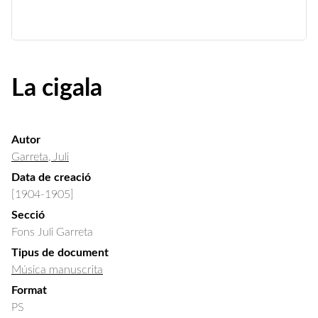
La cigala
Autor
Garreta, Juli
Data de creació
[1904-1905]
Secció
Fons Juli Garreta
Tipus de document
Música manuscrita
Format
PS