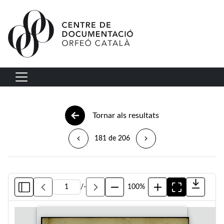
Vés al contingut
Navegació principal
Tornar als resultats
181 de 206
/
-
100%