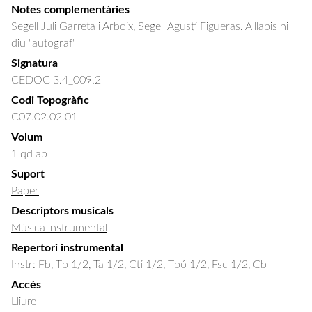
Notes complementàries
Segell Juli Garreta i Arboix, Segell Agustí Figueras. A llapis hi
diu "autograf"
Signatura
CEDOC 3.4_009.2
Codi Topogràfic
C07.02.02.01
Volum
1 qd ap
Suport
Paper
Descriptors musicals
Música instrumental
Repertori instrumental
Instr: Fb, Tb 1/2, Ta 1/2, Ctí 1/2, Tbó 1/2, Fsc 1/2, Cb
Accés
Lliure