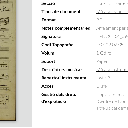
Secció
Fons Juli Garret
Tipus de document
Música manuscr
Format
PG
Notes complementàries
Arrajament per a
Signatura
CEDOC 3.4_09
Codi Topogràfic
C07.02.02.05
Volum
1 Qd rc
Suport
Paper
Descriptors musicals
Música instrume
Repertori instrumental
Instr: P
Accés
Lliure
Gestió dels drets
Còpia permesa am
d'explotació
"Centre de Docum
altre ús cal dem