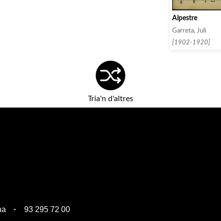
Alpestre
Garreta, Juli
[1902-1920]
Tria'n d'altres
na
93 295 72 00