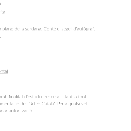
a
ita
 piano de la sardana. Conté el segell d'autògraf.
9
ntal
b finalitat d'estudi o recerca, citant la font
entació de l’Orfeó Català". Per a qualsevol
anar autorització.