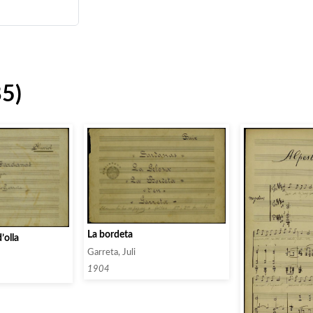
85)
La bordeta
’olla
Garreta, Juli
1904