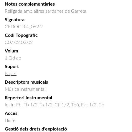
Notes complementàries
Relligada amb altres sardanes de Garreta.
Signatura
CEDOC 3.4_062.2
Codi Topogràfic
C07.02.02.02
Volum
1 Qd ap
Suport
Paper
Descriptors musicals
Música instrumental
Repertori instrumental
Instr: Fb, Tb 1/2, Ta 1/2, Ctí 1/2, Tbó, Fsc 1/2, Cb
Accés
Lliure
Gestió dels drets d'explotació