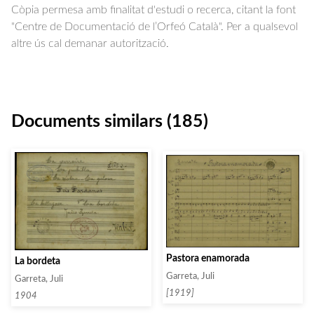
Còpia permesa amb finalitat d'estudi o recerca, citant la font
"Centre de Documentació de l’Orfeó Català". Per a qualsevol
altre ús cal demanar autorització.
Documents similars (185)
Pastora enamorada
La bordeta
Garreta, Juli
Garreta, Juli
[1919]
1904