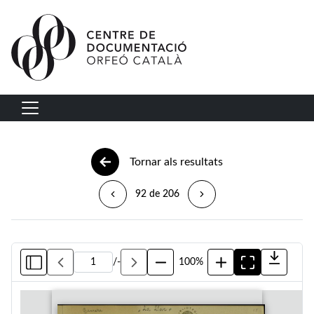
Vés al contingut
Navegació principal
Tornar als resultats
92 de 206
/
-
100%