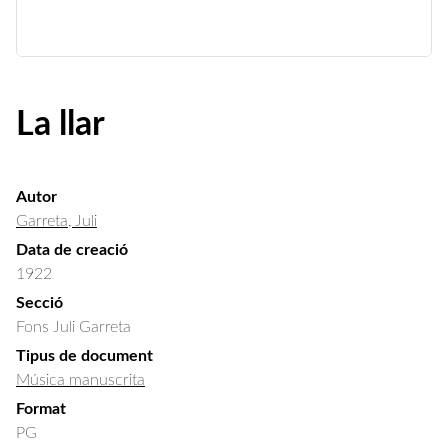
La llar
Autor
Garreta, Juli
Data de creació
1922
Secció
Fons Juli Garreta
Tipus de document
Música manuscrita
Format
PG