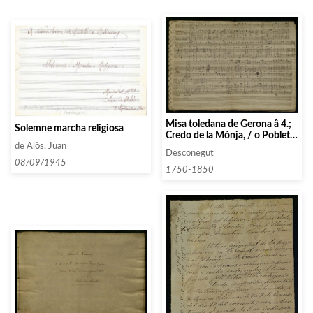
Misa toledana de Gerona â 4.;
Solemne marcha religiosa
Credo de la Mónja, / o Pobleta
â 4. / de Gerona
de Alòs, Juan
Desconegut
08/09/1945
1750-1850