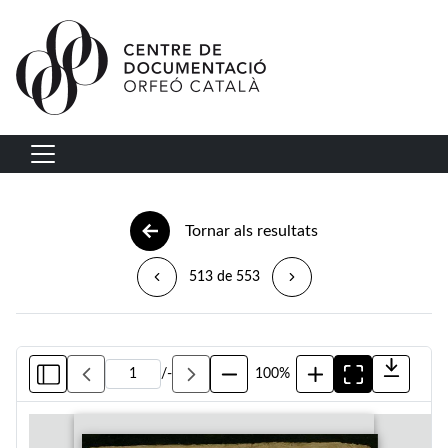
Vés al contingut
Navegació principal
Tornar als resultats
513 de 553
/
-
100%