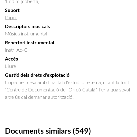
1 qd rc (coberta)
Suport
Paper
Descriptors musicals
Música instrumental
Repertori instrumental
Instr: Ac-C
Accés
Lliure
Gestió dels drets d'explotació
Còpia permesa amb finalitat d'estudi o recerca, citant la font
"Centre de Documentació de l’Orfeó Català". Per a qualsevol
altre ús cal demanar autorització.
Documents similars (549)