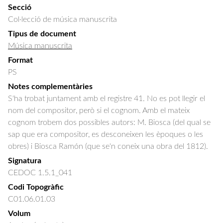
Secció
Col·lecció de música manuscrita
Tipus de document
Música manuscrita
Format
PS
Notes complementàries
S'ha trobat juntament amb el registre 41. No es pot llegir el
nom del compositor, però si el cognom. Amb el mateix
cognom trobem dos possibles autors: M. Biosca (del qual se
sap que era compositor, es desconeixen les èpoques o les
obres) i Biosca Ramón (que se'n coneix una obra del 1812).
Signatura
CEDOC 1.5.1_041
Codi Topogràfic
C01.06.01.03
Volum