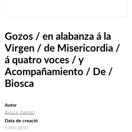
Gozos / en alabanza á la
Virgen / de Misericordia /
á quatro voces / y
Acompañamiento / De /
Biosca
Autor
Biosca, Ramón
Data de creació
1780-1850