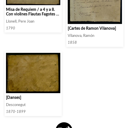
Misa de Requiem / a 4 y a 8.
Con violines Flautas Fagotes /
oboes trampto. Contrabajo
Llonell, Pere Joan
año 1790 / Mtro Juan Llonell
[Cartes de Ramon Vilanova]
1790
Vilanova, Ramón
1858
[Danses]
Desconegut
1870-1899