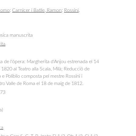
acomo
;
Carnicer i Batlle, Ramon
;
Rossini,
úsica manuscrita
ita
 de l'òpera: Margherita d'Anjou estrenada el 14
820 al Teatro alla Scala, Milà; Reducció de
 e Poliblio composta pel mestre Rossini i
tro Valle de Roma el 18 de maig de 1812.
173
a)
ca