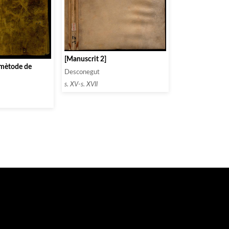
[Manuscrit 2]
:mètode de
Desconegut
s. XV-s. XVII