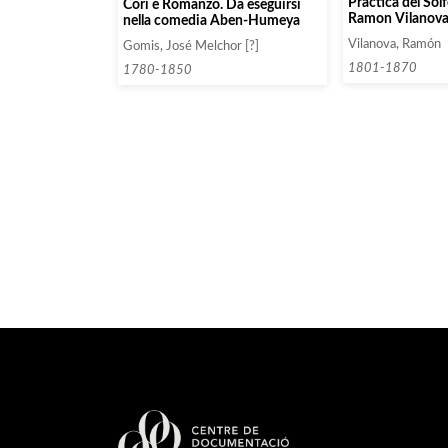
Practica del Sol
Cori e Romanzo. Da eseguirsi
Ramon Vilanova
nella comedia Aben-Humeya
Composicion
Vilanova, Ramón
Gomis, José Melchor [?]
1801-1870
1780-1850