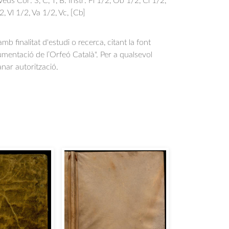
 Veus Cor: S, C, T, B. Instr: Fl 1/2, Ob 1/2, Cl 1/2,
, Vl 1/2, Va 1/2, Vc, [Cb]
b finalitat d'estudi o recerca, citant la font
entació de l’Orfeó Català". Per a qualsevol
anar autorització.