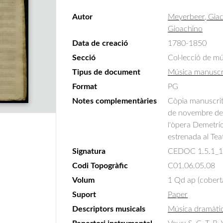
Autor
Meyerbeer, Gi
Gioachino
Data de creació
1780-1850
Secció
Col·lecció de m
Tipus de document
Música manuscr
Format
PG
Notes complementàries
Còpia manuscrita
de novembre de 1
l'òpera Demetrio
estrenada al Tea
Signatura
CEDOC 1.5.1_
Codi Topogràfic
C01.06.05.08
Volum
1 Qd ap (cobert
Suport
Paper
Descriptors musicals
Música dramàti