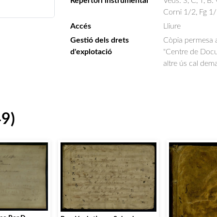
Repertori instrumental
Veus: S, C, T, B.
Corni 1/2, Fg 1/2
Accés
Lliure
Gestió dels drets
Còpia permesa am
d'explotació
"Centre de Docum
altre ús cal dem
49)