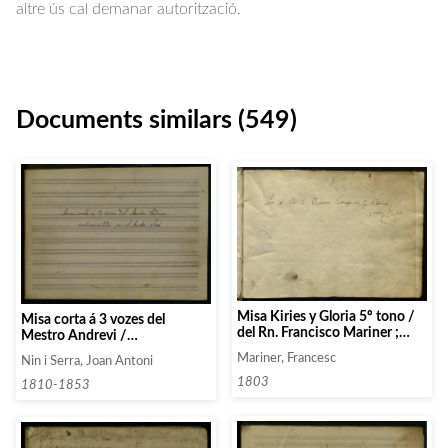
altre ús cal demanar autorització.
Documents similars (549)
Misa Kiries y Gloria 5º tono /
Misa corta á 3 vozes del
del Rn. Francisco Mariner ;
Mestro Andrevi /
Versos Khries y gloria de 5º
instrumentada por el Maestro
Mariner, Francesc
Nin i Serra, Joan Antoni
tono del R[n] Francº Rodri – /
Nino
ges ; Versos Kriries 1º tono
1803
1810-1853
Gloria 4º y Santus y achnus 6º
/ del / Rn. / Rod [ri] / ges;
Psalmodia de Don Francº /
Mariner