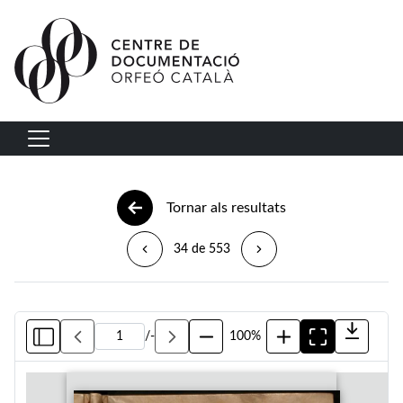
Vés al contingut
Navegació principal
Tornar als resultats
34 de 553
/
-
100%