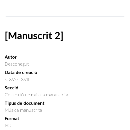
[Manuscrit 2]
Autor
Desconegut
Data de creació
s. XV-s. XVII
Secció
Col·lecció de música manuscrita
Tipus de document
Música manuscrita
Format
PG