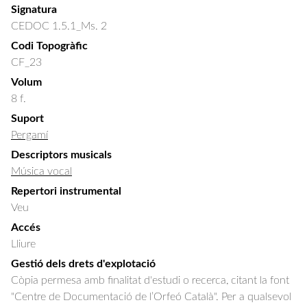
Signatura
CEDOC 1.5.1_Ms. 2
Codi Topogràfic
CF_23
Volum
8 f.
Suport
Pergamí
Descriptors musicals
Música vocal
Repertori instrumental
Veu
Accés
Lliure
Gestió dels drets d'explotació
Còpia permesa amb finalitat d'estudi o recerca, citant la font
"Centre de Documentació de l’Orfeó Català". Per a qualsevol