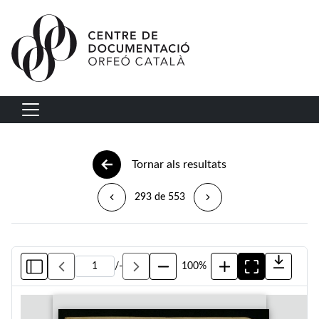
Vés al contingut
Navegació principal
Tornar als resultats
293 de 553
/
-
100%