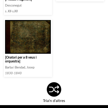
Desconegut
s. XII-s.XII
[Oratori per a 8 veus i
orquestra]
Barba i Bendad, Josep
1830-1840
Tria'n d'altres