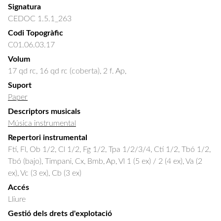
Signatura
CEDOC 1.5.1_263
Codi Topogràfic
C01.06.03.17
Volum
17 qd rc, 16 qd rc (coberta), 2 f. Ap,
Suport
Paper
Descriptors musicals
Música instrumental
Repertori instrumental
Ftí, Fl, Ob 1/2, Cl 1/2, Fg 1/2, Tpa 1/2/3/4, Ctí 1/2, Tbó 1/2,
Tbó (bajo), Timpani, Cx, Bmb, Ap, Vl 1 (5 ex) / 2 (4 ex), Va (2
ex), Vc (3 ex), Cb (3 ex)
Accés
Lliure
Gestió dels drets d'explotació