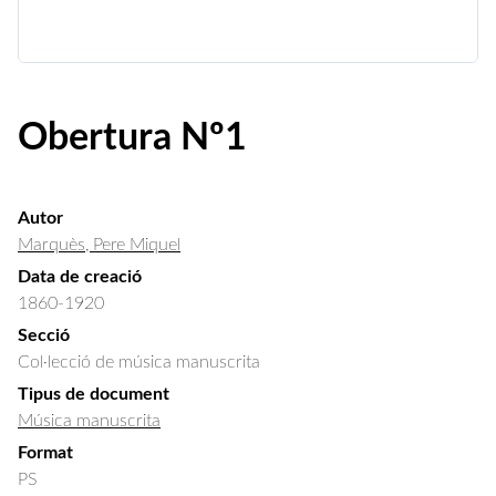
Obertura Nº1
Autor
Marquès, Pere Miquel
Data de creació
1860-1920
Secció
Col·lecció de música manuscrita
Tipus de document
Música manuscrita
Format
PS