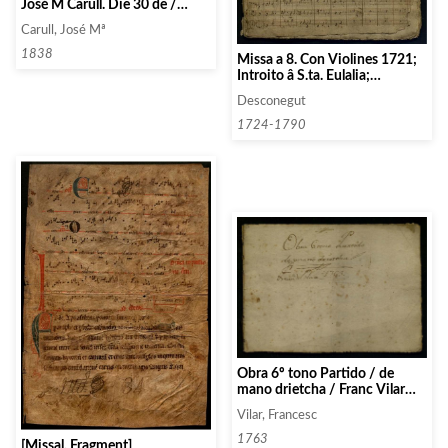
José M Carull. Die 30 de /
Octubre de 1838
Carull, José Mª
1838
Missa a 8. Con Violines 1721;
Introito â S.ta. Eulalia;
Villancico al Ssmo. Sto. A. 8.;
Desconegut
Villancico ala Assumpn. de Na
Sra.; Villancico al Ssmo. Sto.
1724-1790
Obra 6º tono Partido / de
mano drietcha / Franc Vilar
1763
Vilar, Francesc
1763
[Missal. Fragment]