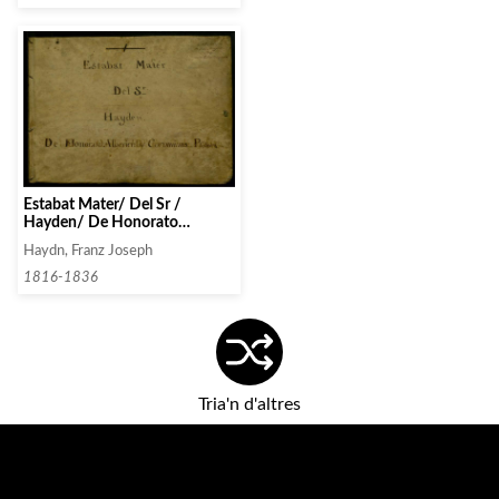
Estabat Mater/ Del Sr /
Hayden/ De Honorato
Alberich y Corominas
Haydn, Franz Joseph
Presbitero
1816-1836
Tria'n d'altres