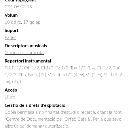
Codi Topogràfic
C01.06.03.15
Volum
10 qd rc, 17 qd ap
Suport
Paper
Descriptors musicals
Música instrumental
Repertori instrumental
Ftí, Fl 1/2,Ob 1/2, Cl 1/2, Fg 1/2, Tpa 1/2, 3, 4, Ctí 1/2, Tbó
1/2, 3, Tba, Bmb, [Pt], Vl 1 (4 ex) /2 (4 ex), Va (2 ex), Vc 1/2 (2
ex), Cb, P
Accés
Lliure
Gestió dels drets d'explotació
Còpia permesa amb finalitat d'estudi o recerca, citant la font
"Centre de Documentació de l’Orfeó Català". Per a qualsevol
altre ús cal demanar autorització.