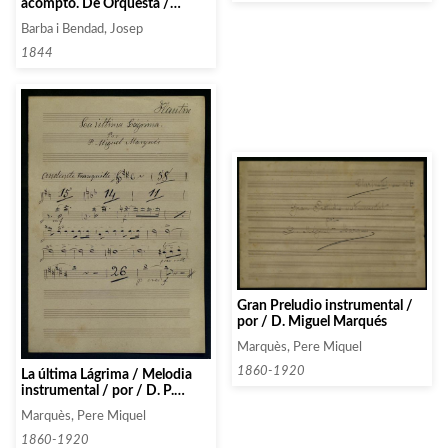
acompto. De Orquesta /
Compuesta por el Mtro / Dn
Barba i Bendad, Josep
Jose Barba Pbro / 1884
1844
Gran Preludio instrumental /
por / D. Miguel Marqués
Marquès, Pere Miquel
1860-1920
La última Lágrima / Melodia
instrumental / por / D. P.
Miguel Marqués
Marquès, Pere Miquel
1860-1920