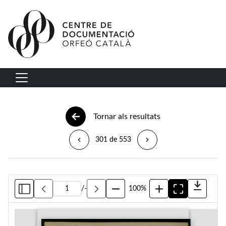
Vés al contingut
Navegació principal
Tornar als resultats
301 de 553
/
-
100%