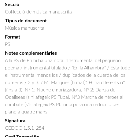
Secció
Col·lecció de música manuscrita
Tipus de document
Música manuscrita
Format
PS
Notes complementàries
A la PS de Ftí hi ha una nota: "Instrumental del pequeño
poema / instrumental titulado / "En la Alhambra" / Está todo
el instrumental menos los / duplicados de la cuerda de los
números / 2 y 3. / M. Marqués (firmat)". Hi ha diferents nº
(fins a 3). Nº 1: Noche embriagadora. Nº 2: Danza de
Odaliseas (s'hi afegeix PS Tuba). Nº3 Marcha de héroes al
combate (s'hi afegeix PS P). incorpora una reducció per
piano a quatre mans.
Signatura
CEDOC 1.5.1_254