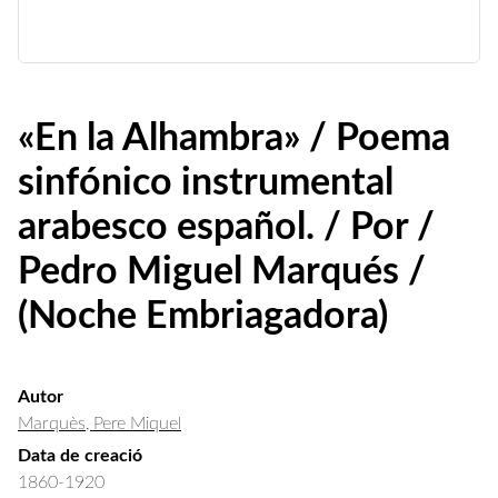
«En la Alhambra» / Poema
sinfónico instrumental
arabesco español. / Por /
Pedro Miguel Marqués /
(Noche Embriagadora)
Autor
Marquès, Pere Miquel
Data de creació
1860-1920