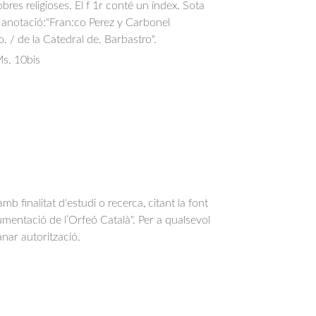
bres religioses. El f 1r conté un índex. Sota
a anotació:"Fran:co Perez y Carbonel
 / de la Catedral de. Barbastro".
s. 10bis
b finalitat d'estudi o recerca, citant la font
entació de l’Orfeó Català". Per a qualsevol
anar autorització.