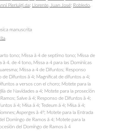
nni Pierluigi da
;
Llorente, Juan José
;
Robledo,
úsica manuscrita
ita
arto tono; Missa â 4 de septimo tono; Missa de 
a â 4. de 4 tono, Missa a 4 para las Dominicas 
uaresma; Missa a 4 de Difuntos; Responso 
io de Difuntos â 4; Magnificat de difuntos a 4; 
funtos a versos con el choro; Motete para la 
gilia de Navidades a 4; Motete para la proseción 
Ramos; Salve â 4; Responso de Difuntos â 4; 
ntos â 4; Misa â 4; Tedeum â 4; Misa â 4; 
iomnes; Asperges â 4º; Motete para la Entrada 
 del Domingo de Ramos â 4; Motete para la 
rocesión del Domingo de Ramos â 4