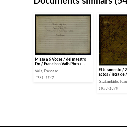
Documents similars (5
Missa a 6 Voces / del maestro
Dn / Francisco Valls Pbro /
Maestro que fue de la Sancta
El Juramento / Z
Valls, Francesc
yglesia Catedral / de / Barcelona
actos / letra de
1761-1747
/ Musica de / D.
Gaztambide, Joaq
Gaztambide.
1858-1870