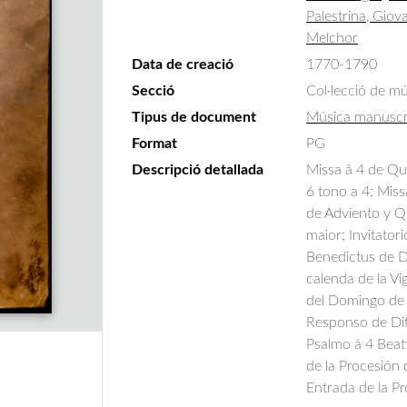
Palestrina, Giova
Melchor
Data de creació
1770-1790
Secció
Col·lecció de m
Tipus de document
Música manuscr
Format
PG
Descripció detallada
Missa â 4 de Qu
6 tono a 4; Miss
de Adviento y Q
maior; Invitator
Benedictus de Di
calenda de la Vi
del Domingo de 
Responso de Difu
Psalmo â 4 Beat
de la Procesión
Entrada de la P