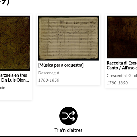
49)
Raccolta di Eserc
[Música per a orquestra]
Canto / All’uso 
con discorso Pre
Desconegut
arzuela en tres
Crescentini, Gir
Del Signor / Gi
 / Dn Luis Olona
1780-1850
Crecentini Caval
1780-1850
n J.
dell’ordine della
uín
Ferro / Membro 
Conservatorio d
Parigi / Ed acc
filarmonico di B
Tria'n d'altres