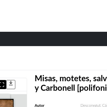
Misas, motetes, sal
y Carbonell [polifoni
Autor
Desconegut
;
Cá