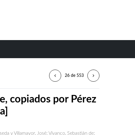
26 de 553
ve, copiados por Pérez
a]
seda y Villamayor, José
;
Vivanco, Sebastián de
;